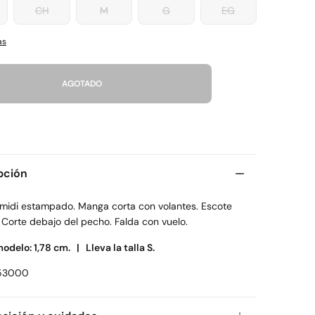
CH
M
G
EG
as
AGOTADO
pción
 midi estampado. Manga corta con volantes. Escote
 Corte debajo del pecho. Falda con vuelo.
modelo: 1,78 cm. |
Lleva la talla S.
53000