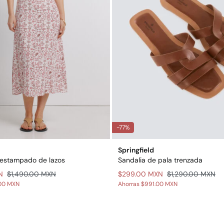
-77%
Springfield
 estampado de lazos
Sandalia de pala trenzada
N
$1,490.00 MXN
$299.00 MXN
$1,290.00 MXN
.00 MXN
Ahorras
$991.00 MXN