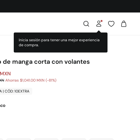
o de manga corta con volantes
 MXN
MXN
Ahorras
$1,041.00 MXN
81
A | CÓD: 10EXTRA
nco