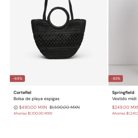
-69%
-83%
Cortefiel
Springfield
Bolsa de playa espigas
Vestido midi
$490.00 MXN
$1,590.00 MXN
$249.00 MX
Ahorras
$1,100.00 MXN
Ahorras
$1,241