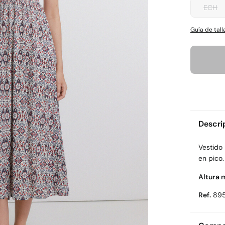
ECH
Guía de tall
Descri
Vestido
en pico.
Altura 
Ref.
89