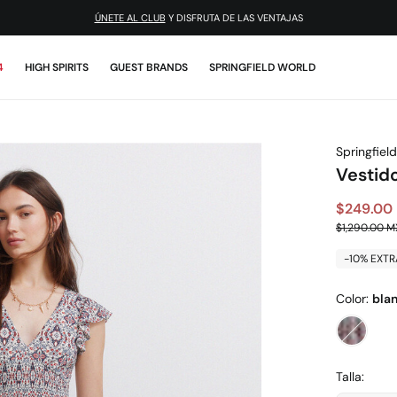
ÚNETE AL CLUB
Y DISFRUTA DE LAS VENTAJAS
4
HIGH SPIRITS
GUEST BRANDS
SPRINGFIELD WORLD
Springfield
Vestid
$249.00
$1,290.00 
-10% EXTR
Color:
bla
Talla: