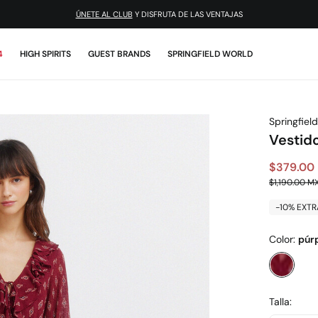
¡DESCARGA LA APP!
4
HIGH SPIRITS
GUEST BRANDS
SPRINGFIELD WORLD
Springfield
Vestid
$379.00
$1,190.00 M
-10% EXTR
Color:
púr
Talla: