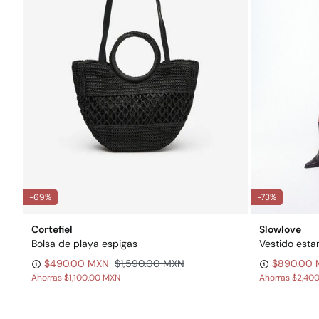
-69%
-73%
Cortefiel
Slowlove
Bolsa de playa espigas
Vestido est
$490.00 MXN
$1,590.00 MXN
$890.00
Ahorras
$1,100.00 MXN
Ahorras
$2,40