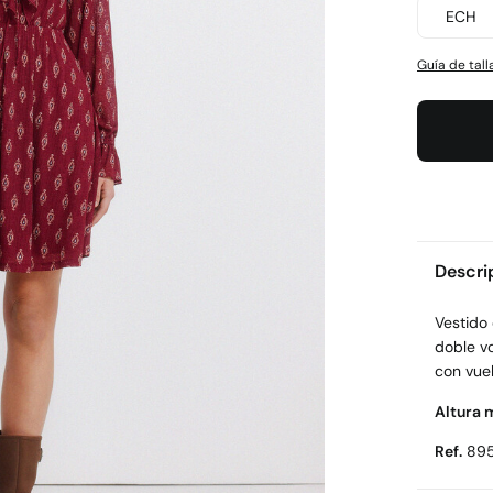
ECH
Guía de tall
Descri
Vestido
doble vo
con vue
Altura 
Ref.
89