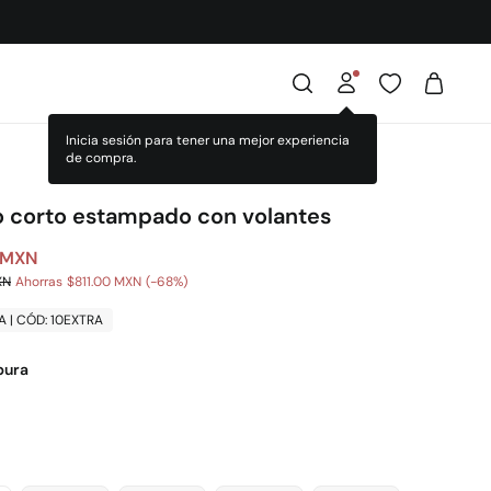
o corto estampado con volantes
 MXN
XN
Ahorras
$811.00 MXN
68
A | CÓD: 10EXTRA
pura