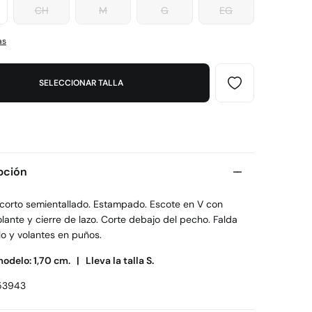
CH
M
G
EG
as
SELECCIONAR TALLA
pción
 corto semientallado. Estampado. Escote en V con
lante y cierre de lazo. Corte debajo del pecho. Falda
lo y volantes en puños.
modelo: 1,70 cm. |
Lleva la talla S.
53943