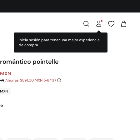
 romántico pointelle
 MXN
MXN
Ahorras
$891.00 MXN
64
0 MXN
ge