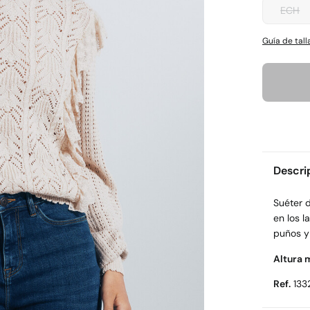
ECH
Guía de tall
Descri
Suéter 
en los l
puños y 
Altura 
Ref.
133