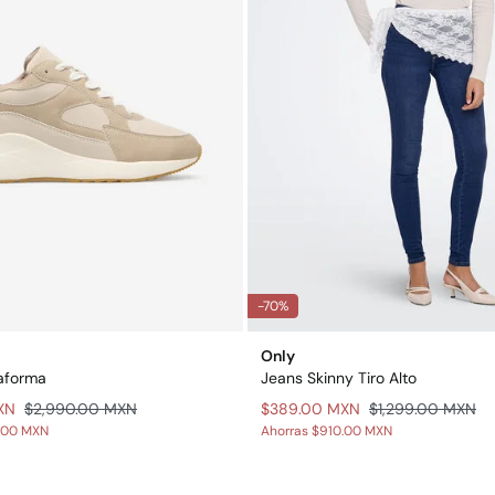
-70%
Only
aforma
Jeans Skinny Tiro Alto
XN
$2,990.00 MXN
$389.00 MXN
$1,299.00 MXN
.00 MXN
Ahorras
$910.00 MXN