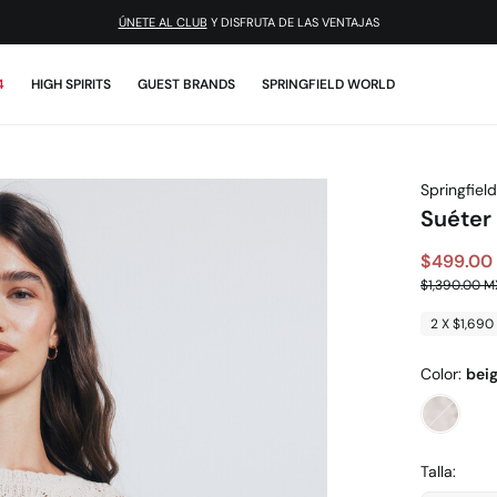
ÚNETE AL CLUB
Y DISFRUTA DE LAS VENTAJAS
4
HIGH SPIRITS
GUEST BRANDS
SPRINGFIELD WORLD
Springfield
Suéter
$499.00
$1,390.00 
2 X $1,69
Color:
bei
Talla: