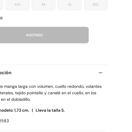
CH
M
G
EG
as
AGOTADO
pción
de manga larga con volumen, cuello redondo, volantes
aterales, tejido pointelle y canalé en el cuello, en los
en el dobladillo.
modelo: 1,73 cm. |
Lleva la talla S.
2583