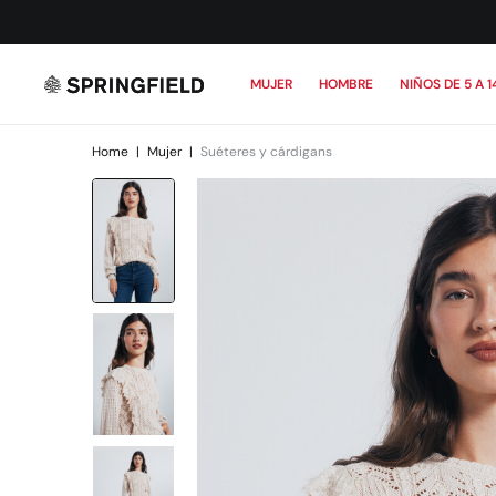
MUJER
HOMBRE
NIÑOS DE 5 A 1
Home
|
Mujer
|
Suéteres y cárdigans