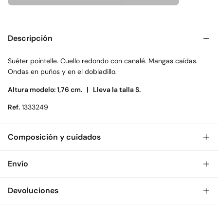
Descripción
Suéter pointelle. Cuello redondo con canalé. Mangas caídas.
Ondas en puños y en el dobladillo.
Altura modelo: 1,76 cm. |
Lleva la talla S.
Ref.
1333249
Composición y cuidados
Composición
Envío
70%
algodón
,
30%
poliéster
Gratis
Envío a tienda: 2-5 días.
Devoluciones
Cuidados
* Toda la República Mexicana.
Temperatura máxima de lavado 40C. Centrifugado corto
Dispones de
30 días
para realizar tu devolución a través de