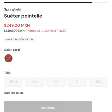
Springfield
Suéter pointelle
$249.00 MXN
$1,390.00 MXN
Ahorras
$1,141.00 MXN
82
-10% EXTRA | CÓD: 10EXTRA
Color:
coral
Talla:
ECH
CH
M
G
EG
Guía de tallas
AGOTADO