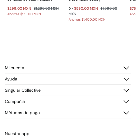
$299.00 MXN
$1,290.00 MXN
$590.00 MXN
$1,990.00
$7
MXN
Ahorras
$991.00 MXN
Aho
Ahorras
$1,400.00 MXN
Mi cuenta
Iniciar sesión
Ayuda
Registrarme
Atención al cliente
Singular Collective
Direcciones de envío
Preguntas frecuentes
Historial de pedidos
Descúbrelo
Compañia
Envío
¡Únete!
Cambios, devoluciones y desistimiento
¿Quiénes somos?
Métodos de pago
Promociones vigentes
Prensa
Tarjeta regalo online
Trabaja con nosotros
Concursos y sorteos
Tiendas
Nuestra app