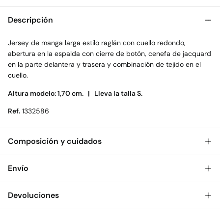
Descripción
Jersey de manga larga estilo raglán con cuello redondo,
abertura en la espalda con cierre de botón, cenefa de jacquard
en la parte delantera y trasera y combinación de tejido en el
cuello.
Altura modelo: 1,70 cm. |
Lleva la talla S.
Ref.
1332586
Composición y cuidados
Composición
Envío
58%
poliéster
,
27%
acrílico
,
13%
poliamida
,
2%
elastano
Gratis
Envío a tienda: 2-5 días.
Devoluciones
Cuidados
* Toda la República Mexicana.
Temperatura máxima de lavado 40C. Centrifugado corto
Dispones de
30 días
para realizar tu devolución a través de