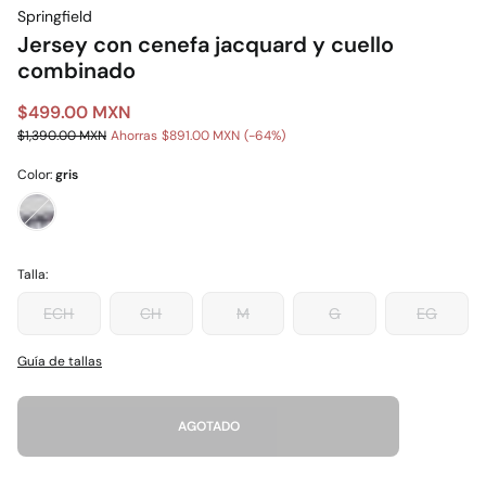
Springfield
Jersey con cenefa jacquard y cuello
combinado
$499.00 MXN
$1,390.00 MXN
Ahorras
$891.00 MXN
64
Color:
gris
Talla:
ECH
CH
M
G
EG
Guía de tallas
AGOTADO