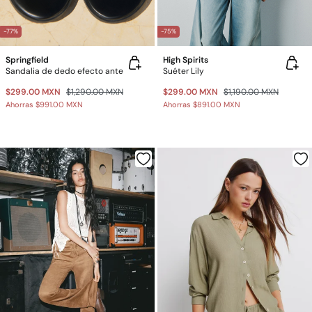
-77%
-75%
Springfield
High Spirits
Sandalia de dedo efecto ante
Suéter Lily
$299.00 MXN
$1,290.00 MXN
$299.00 MXN
$1,190.00 MXN
Ahorras
$991.00 MXN
Ahorras
$891.00 MXN