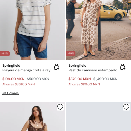
-64%
-75%
Springfield
Springfield
Playera de manga corta a rayas
Vestido camisero estampado de lino
$199.00 MXN
$560.00 MXN
$379.00 MXN
$1,490.00 MXN
Ahorras
$361.00 MXN
Ahorras
$1,111.00 MXN
+3 Colores