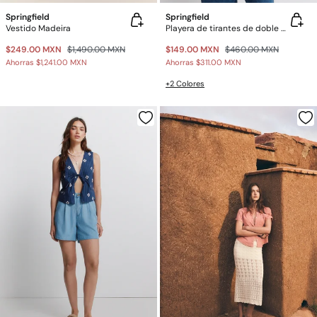
Springfield
Springfield
Vestido Madeira
Playera de tirantes de doble tejido
$249.00 MXN
$1,490.00 MXN
$149.00 MXN
$460.00 MXN
Ahorras
$1,241.00 MXN
Ahorras
$311.00 MXN
+2 Colores