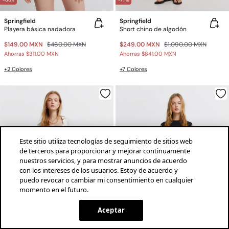
-68%
-77%
Springfield
Springfield
Playera básica nadadora
Short chino de algodón
$149.00 MXN
$460.00 MXN
$249.00 MXN
$1,090.00 MXN
Ahorras
$311.00 MXN
Ahorras
$841.00 MXN
+2 Colores
+7 Colores
Este sitio utiliza tecnologías de seguimiento de sitios web
de terceros para proporcionar y mejorar continuamente
nuestros servicios, y para mostrar anuncios de acuerdo
con los intereses de los usuarios. Estoy de acuerdo y
puedo revocar o cambiar mi consentimiento en cualquier
momento en el futuro.
¡descarga la app!
INSTALAR
SPRINGFIELD
Aceptar