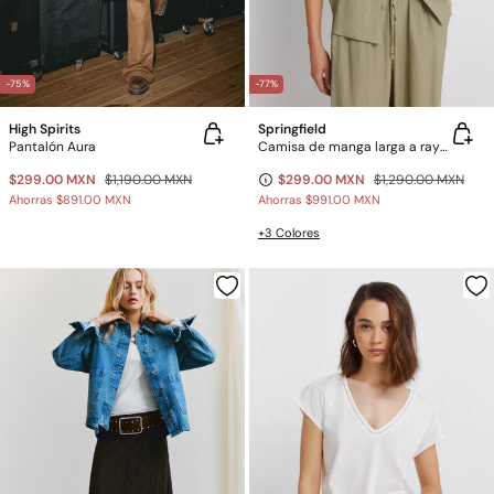
-75%
-77%
High Spirits
Springfield
Pantalón Aura
Camisa de manga larga a rayas
$299.00 MXN
$1,190.00 MXN
$299.00 MXN
$1,290.00 MXN
Ahorras
$891.00 MXN
Ahorras
$991.00 MXN
+3 Colores