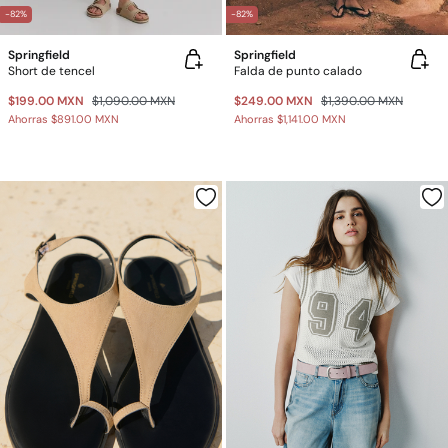
-82%
-82%
Springfield
Springfield
Short de tencel
Falda de punto calado
$199.00 MXN
$1,090.00 MXN
$249.00 MXN
$1,390.00 MXN
Ahorras
$891.00 MXN
Ahorras
$1,141.00 MXN