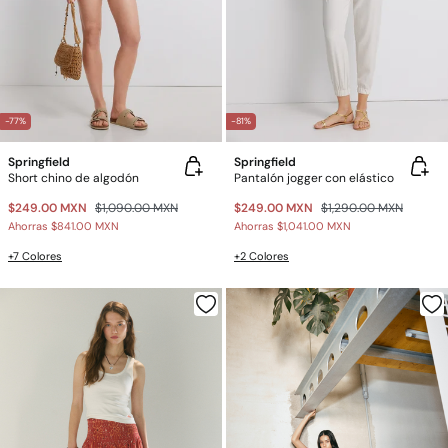
-77%
-81%
Springfield
Springfield
Short chino de algodón
Pantalón jogger con elástico
$249.00 MXN
$1,090.00 MXN
$249.00 MXN
$1,290.00 MXN
Ahorras
$841.00 MXN
Ahorras
$1,041.00 MXN
+7 Colores
+2 Colores