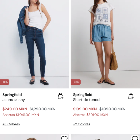
-81%
-82%
Springfield
Springfield
Jeans skinny
Short de tencel
$249.00 MXN
$1,290.00 MXN
$199.00 MXN
$1,090.00 MXN
Ahorras
$1,041.00 MXN
Ahorras
$891.00 MXN
+3 Colores
+2 Colores