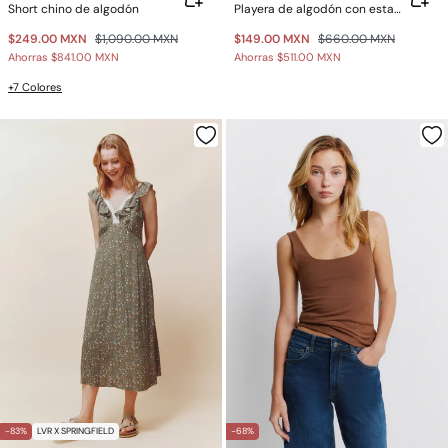
Short chino de algodón
Playera de algodón con estampado
$249.00 MXN
$1,090.00 MXN
$149.00 MXN
$660.00 MXN
Ahorras
$841.00 MXN
Ahorras
$511.00 MXN
+7 Colores
-83%
LVR X SPRINGFIELD
-68%