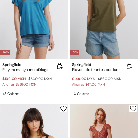
-64%
-73%
Springfield
Springfield
Playera manga murciélago
Playera de tirantes bordada
$199.00 MXN
$560.00 MXN
$149.00 MXN
$560.00 MXN
Ahorras
$361.00 MXN
Ahorras
$411.00 MXN
+3 Colores
+3 Colores