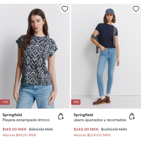
-73%
-81%
Springfield
Springfield
Playera estampado étnico
Jeans ajustados y recortados
$149.00 MXN
$560.00 MXN
$249.00 MXN
$1,290.00 MXN
Ahorras
$411.00 MXN
Ahorras
$1,041.00 MXN