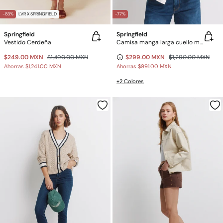
-83%
LVR X SPRINGFIELD
-77%
Springfield
Springfield
Vestido Cerdeña
Camisa manga larga cuello mao de lino
$249.00 MXN
$1,490.00 MXN
$299.00 MXN
$1,290.00 MXN
Ahorras
$1,241.00 MXN
Ahorras
$991.00 MXN
+2 Colores