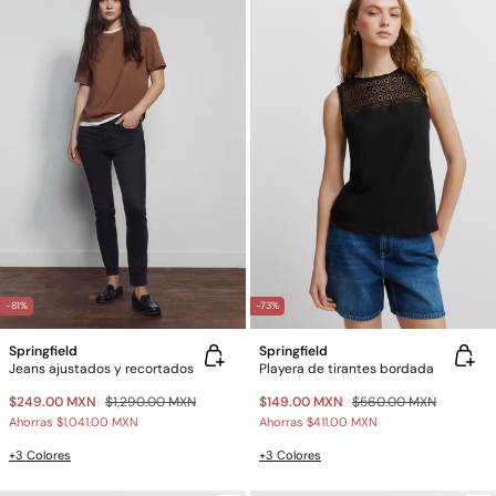
-81%
-73%
Springfield
Springfield
Jeans ajustados y recortados
Playera de tirantes bordada
$249.00 MXN
$1,290.00 MXN
$149.00 MXN
$560.00 MXN
Ahorras
$1,041.00 MXN
Ahorras
$411.00 MXN
+3 Colores
+3 Colores