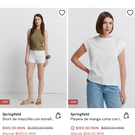
-82%
-64%
Springfield
Springfield
Short de mezclilla con estrellas
Playera de manga corta con lentejuelas
$199.00 MXN
$1,090.00 MXN
$199.00 MXN
$560.00 MXN
Ahorras
$891.00 MXN
Ahorras
$361.00 MXN