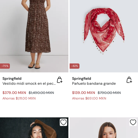
-75%
-82%
Springfield
Springfield
Vestido midi smock en el pecho
Pañuelo bandana grande
$379.00 MXN
$1,490.00 MXN
$139.00 MXN
$790.00 MXN
Ahorras
$1,111.00 MXN
Ahorras
$651.00 MXN