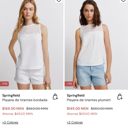
-73%
-73%
Springfield
Springfield
Playera de tirantes bordada
Playera de tirantes plumetí
$149.00 MXN
$560.00 MXN
$149.00 MXN
$560.00 MXN
Ahorras
$411.00 MXN
Ahorras
$411.00 MXN
+3 Colores
+3 Colores