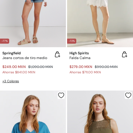
-77%
-72%
Springfield
High Spirits
Jeans cortos de tiro medio
Falda Calma
$249.00 MXN
$1,090.00 MXN
$279.00 MXN
$990.00 MXN
Ahorras
$841.00 MXN
Ahorras
$711.00 MXN
+3 Colores