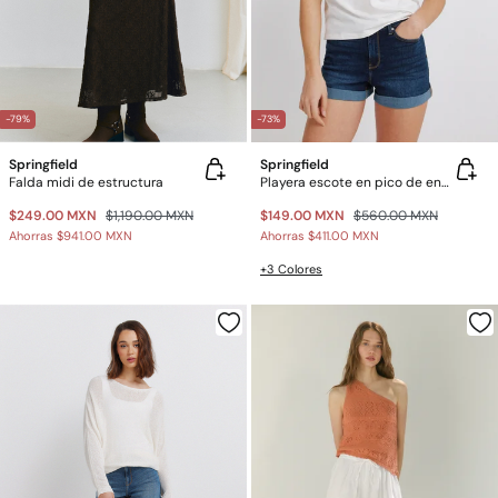
-79%
-73%
Springfield
Springfield
Falda midi de estructura
Playera escote en pico de encaje
$249.00 MXN
$1,190.00 MXN
$149.00 MXN
$560.00 MXN
Ahorras
$941.00 MXN
Ahorras
$411.00 MXN
+3 Colores