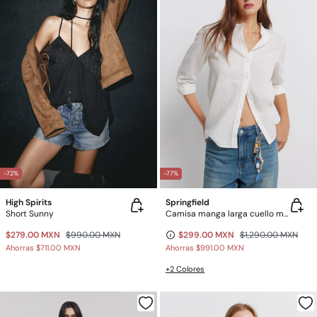
-72%
-77%
High Spirits
Springfield
Short Sunny
Camisa manga larga cuello mao de lino
$279.00 MXN
$990.00 MXN
$299.00 MXN
$1,290.00 MXN
Ahorras
$711.00 MXN
Ahorras
$991.00 MXN
+2 Colores