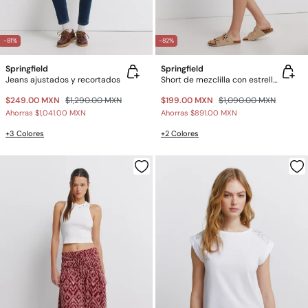
-81%
-82%
Springfield
Springfield
Jeans ajustados y recortados
Short de mezclilla con estrellas
$249.00 MXN
$1,290.00 MXN
$199.00 MXN
$1,090.00 MXN
Ahorras
$1,041.00 MXN
Ahorras
$891.00 MXN
+3 Colores
+2 Colores