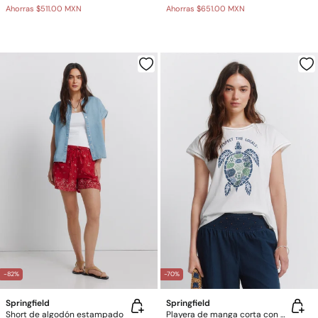
Ahorras
$511.00 MXN
Ahorras
$651.00 MXN
-82%
-70%
Springfield
Springfield
Short de algodón estampado
Playera de manga corta con estampado