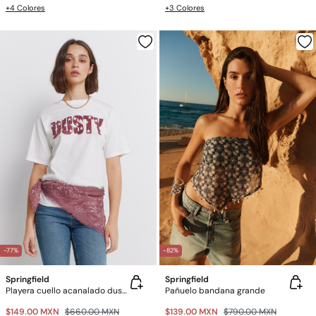
+4 Colores
+3 Colores
-77%
-82%
Springfield
Springfield
Playera cuello acanalado dusty
Pañuelo bandana grande
$149.00 MXN
$660.00 MXN
$139.00 MXN
$790.00 MXN