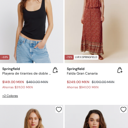
-68%
-79%
LVR X SPRINGFIELD
Springfield
Springfield
Playera de tirantes de doble tejido
Falda Gran Canaria
$149.00 MXN
$460.00 MXN
$249.00 MXN
$1,190.00 MXN
Ahorras
$311.00 MXN
Ahorras
$941.00 MXN
+2 Colores