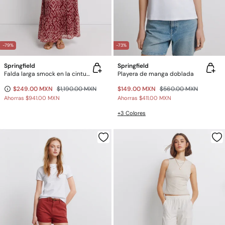
-79%
-73%
Springfield
Springfield
Falda larga smock en la cintura
Playera de manga doblada
$249.00 MXN
$1,190.00 MXN
$149.00 MXN
$560.00 MXN
Ahorras
$941.00 MXN
Ahorras
$411.00 MXN
+3 Colores