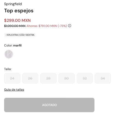
Springfield
Top espejos
$299.00 MXN
$1,090.00 MXN
Ahorras
$791.00 MXN
73
-10% EXTRA | CÓD: 10EXTRA
Color:
marfil
Talla:
24
26
28
30
32
34
Guía de tallas
AGOTADO