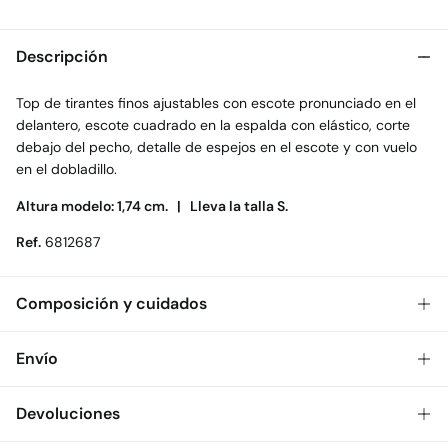
Descripción
Top de tirantes finos ajustables con escote pronunciado en el
delantero, escote cuadrado en la espalda con elástico, corte
debajo del pecho, detalle de espejos en el escote y con vuelo
en el dobladillo.
Altura modelo: 1,74 cm. |
Lleva la talla S.
Ref.
6812687
Composición y cuidados
Composición
Envío
100%
algodón
Gratis
Envío a tienda: 2-5 días.
Devoluciones
Cuidados
* Toda la República Mexicana.