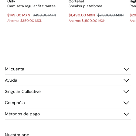
Only
Cortefiel
Hig
Camiseta regular fit tirantes
Sneaker plataforma
Pan
$149.00 MXN
$499.00 MXN
$1,490.00 MXN
$2,990.00 MXN
$2
Ahorras
$350.00 MXN
Ahorras
$1,500.00 MXN
Aho
Mi cuenta
Iniciar sesión
Ayuda
Registrarme
Atención al cliente
Singular Collective
Direcciones de envío
Preguntas frecuentes
Historial de pedidos
Descúbrelo
Compañia
Envío
¡Únete!
Cambios, devoluciones y desistimiento
¿Quiénes somos?
Métodos de pago
Promociones vigentes
Prensa
Tarjeta regalo online
Trabaja con nosotros
Concursos y sorteos
Tiendas
Nuestra app