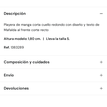
Descripción
Playera de manga corta cuello redondo con diseño y texto de
Mafalda al frente corte recto
Altura modelo: 1,80 cm. |
Lleva la talla S.
Ref.
1383289
Composición y cuidados
Composición
Envío
100%
algodón
Gratis
Envío a tienda: 2-5 días.
Devoluciones
Cuidados
* Toda la República Mexicana.
Temperatura máxima de lavado 30C
Dispones de
30 días
para realizar tu devolución a través de
Estándar
cualquiera de los siguientes métodos:
No secar en secadora