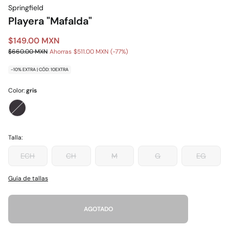
Springfield
Playera "Mafalda"
$149.00 MXN
$660.00 MXN
Ahorras
$511.00 MXN
77
-10% EXTRA | CÓD: 10EXTRA
Color:
gris
Talla:
ECH
CH
M
G
EG
Guía de tallas
AGOTADO