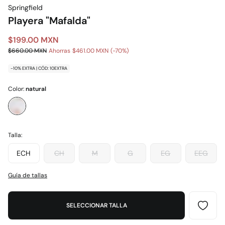
Springfield
Playera "Mafalda"
$199.00 MXN
$660.00 MXN
Ahorras
$461.00 MXN
70
-10% EXTRA | CÓD: 10EXTRA
Color:
natural
Talla:
ECH
CH
M
G
EG
EEG
Guía de tallas
SELECCIONAR TALLA