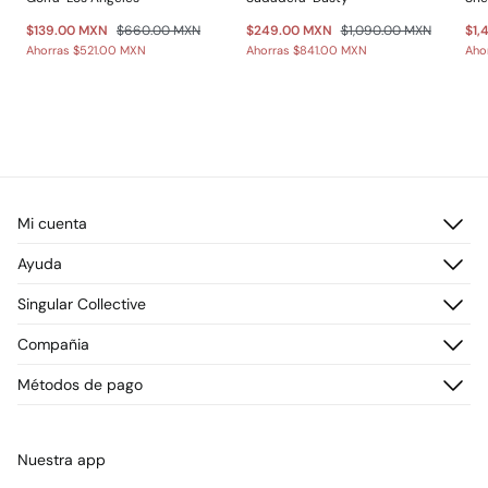
$139.00 MXN
$660.00 MXN
$249.00 MXN
$1,090.00 MXN
$1,
Ahorras
$521.00 MXN
Ahorras
$841.00 MXN
Aho
Mi cuenta
Iniciar sesión
Ayuda
Registrarme
Atención al cliente
Singular Collective
Direcciones de envío
Preguntas frecuentes
Historial de pedidos
Descúbrelo
Compañia
Envío
¡Únete!
Cambios, devoluciones y desistimiento
¿Quiénes somos?
Métodos de pago
Promociones vigentes
Prensa
Tarjeta regalo online
Trabaja con nosotros
Concursos y sorteos
Tiendas
Nuestra app