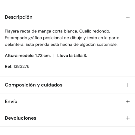
Descripción
Playera recta de manga corta blanca. Cuello redondo.
Estampado gráfico posicional de dibujo y texto en la parte
delantera. Esta prenda está hecha de algodón sostenible.
Altura modelo: 1,73 cm. |
Lleva la talla S.
Ref.
1383276
Composición y cuidados
Composición
Envío
100%
algodón
Gratis
Envío a tienda: 2-5 días.
Devoluciones
Cuidados
* Toda la República Mexicana.
Temperatura máxima de lavado 30C
Dispones de
30 días
para realizar tu devolución a través de