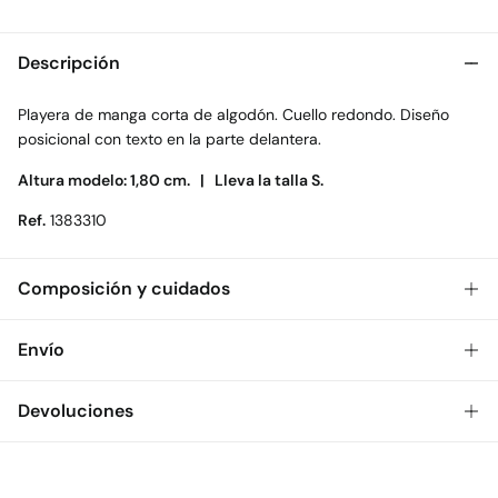
Descripción
Playera de manga corta de algodón. Cuello redondo. Diseño
posicional con texto en la parte delantera.
Altura modelo: 1,80 cm. |
Lleva la talla S.
Ref.
1383310
Composición y cuidados
Composición
Envío
100%
algodón
Gratis
Envío a tienda: 2-5 días.
Devoluciones
Cuidados
* Toda la República Mexicana.
Temperatura máxima de lavado 30C. Centrifugado corto
Dispones de
30 días
para realizar tu devolución a través de
Estándar
cualquiera de los siguientes métodos:
Secado delicado en secadora