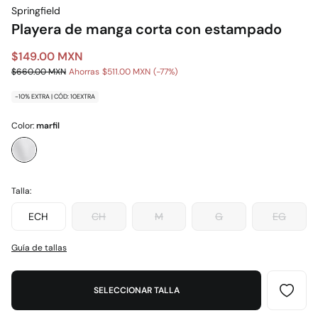
Springfield
Playera de manga corta con estampado
$149.00 MXN
$660.00 MXN
Ahorras
$511.00 MXN
77
-10% EXTRA | CÓD: 10EXTRA
Color:
marfil
Talla:
ECH
CH
M
G
EG
Guía de tallas
SELECCIONAR TALLA