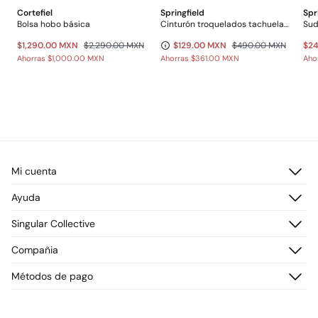
Cortefiel
Springfield
Spr
Bolsa hobo básica
Cinturón troquelados tachuelas metálicas
Sud
$1,290.00 MXN
$2,290.00 MXN
$129.00 MXN
$490.00 MXN
$2
Ahorras
$1,000.00 MXN
Ahorras
$361.00 MXN
Aho
Mi cuenta
Iniciar sesión
Ayuda
Registrarme
Atención al cliente
Singular Collective
Direcciones de envío
Preguntas frecuentes
Historial de pedidos
Descúbrelo
Compañia
Envío
¡Únete!
Cambios, devoluciones y desistimiento
¿Quiénes somos?
Métodos de pago
Promociones vigentes
Prensa
Tarjeta regalo online
Trabaja con nosotros
Concursos y sorteos