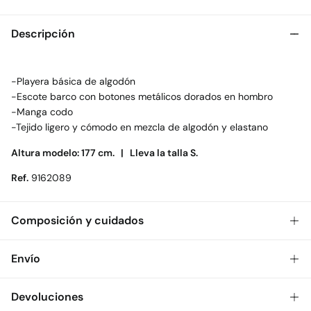
Descripción
-Playera básica de algodón
-Escote barco con botones metálicos dorados en hombro
-Manga codo
-Tejido ligero y cómodo en mezcla de algodón y elastano
Altura modelo: 177 cm. |
Lleva la talla S.
Ref.
9162089
Composición y cuidados
Composición
Envío
95%
algodón
,
5%
elastano
Gratis
Envío a tienda: 2-5 días.
Devoluciones
Cuidados
* Toda la República Mexicana.