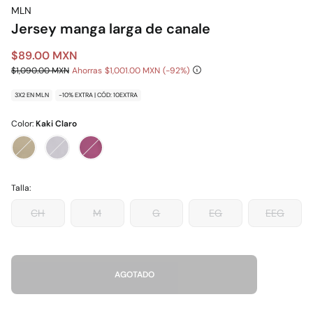
MLN
Jersey manga larga de canale
$89.00 MXN
$1,090.00 MXN
Ahorras
$1,001.00 MXN
92
3X2 EN MLN
-10% EXTRA | CÓD: 10EXTRA
Color:
Kaki Claro
Talla:
CH
M
G
EG
EEG
AGOTADO