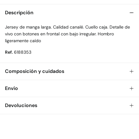
Descripción
Jersey de manga larga. Calidad canalé. Cuello caja. Detalle de
vivo con botones en frontal con bajo irregular. Hombro
ligeramente caído
Ref.
6188353
Composición y cuidados
Composición
Envío
98%
poliéster
,
2%
elastano
Gratis
Envío a tienda: 2-5 días.
Devoluciones
Cuidados
* Toda la República Mexicana.
Temperatura máxima de lavado 30C
Dispones de
30 días
para realizar tu devolución a través de
Estándar
cualquiera de los siguientes métodos:
No secar en secadora
$ 55
CDMX y Área Metropolitana: 1-2 días.