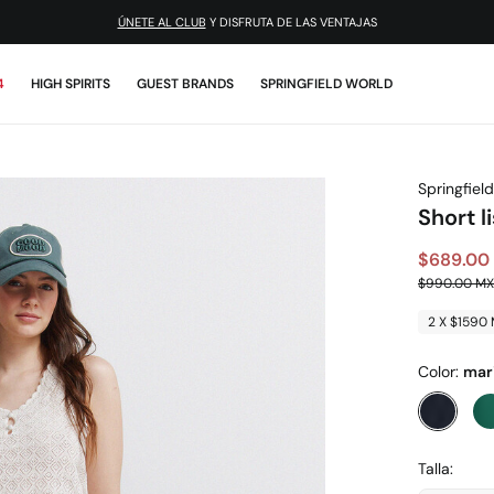
¡DESCARGA LA APP!
ÚNETE AL CLUB
Y DISFRUTA DE LAS VENTAJAS
4
HIGH SPIRITS
GUEST BRANDS
SPRINGFIELD WORLD
Springfield
Short l
$689.00
$990.00 M
2 X $1590
Color:
mar
Talla: