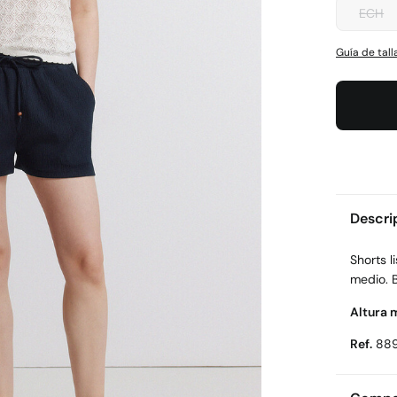
ECH
Guía de tall
Descri
Shorts l
medio. Bo
Altura 
Ref.
88