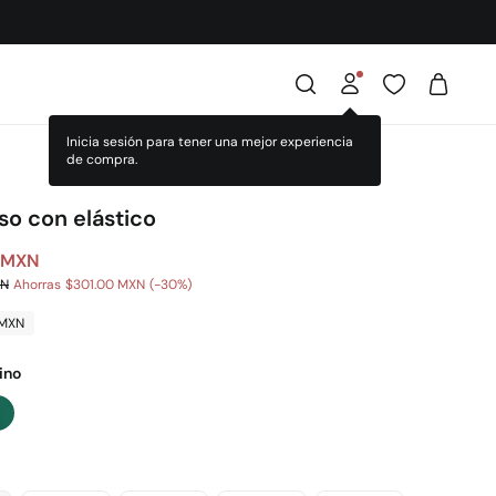
iso con elástico
 MXN
XN
Ahorras
$301.00 MXN
30
 MXN
ino