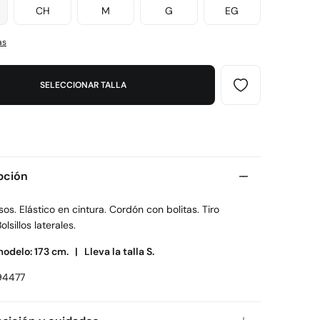
CH
M
G
EG
as
SELECCIONAR TALLA
pción
isos. Elástico en cintura. Cordón con bolitas. Tiro
lsillos laterales.
modelo: 173 cm. |
Lleva la talla S.
94477