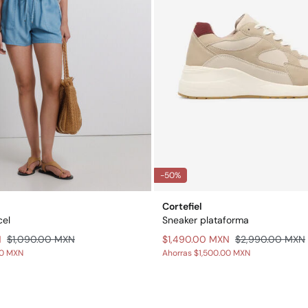
-50%
Cortefiel
cel
Sneaker plataforma
N
$1,090.00 MXN
$1,490.00 MXN
$2,990.00 MXN
00 MXN
Ahorras
$1,500.00 MXN