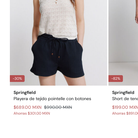
-30%
-82%
Springfield
Springfield
Playera de tejido pointelle con botones
Short de ten
$689.00 MXN
$990.00 MXN
$199.00 MX
Ahorras
$301.00 MXN
Ahorras
$891.