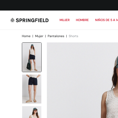
MUJER
HOMBRE
NIÑOS DE 5 A 1
Home
|
Mujer
|
Pantalones
|
Shorts