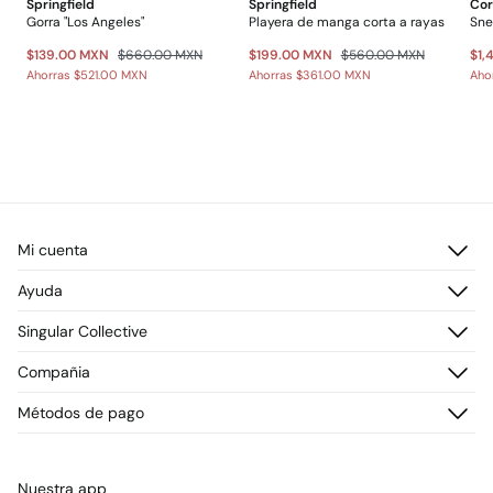
Springfield
Springfield
Cor
Gorra "Los Angeles"
Playera de manga corta a rayas
Sne
$139.00 MXN
$660.00 MXN
$199.00 MXN
$560.00 MXN
$1,
Ahorras
$521.00 MXN
Ahorras
$361.00 MXN
Aho
Mi cuenta
Iniciar sesión
Ayuda
Registrarme
Atención al cliente
Singular Collective
Direcciones de envío
Preguntas frecuentes
Historial de pedidos
Descúbrelo
Compañia
Envío
¡Únete!
Cambios, devoluciones y desistimiento
¿Quiénes somos?
Métodos de pago
Promociones vigentes
Prensa
Tarjeta regalo online
Trabaja con nosotros
Concursos y sorteos
Tiendas
Nuestra app