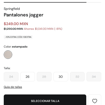
Springfield
Pantalones jogger
$249.00 MXN
$1,290.00 MXN
Ahorras
$1,041.00 MXN
81
-10% EXTRA | CÓD: 10EXTRA
Color:
estampado
Talla:
24
26
28
30
32
34
Guía de tallas
SELECCIONAR TALLA