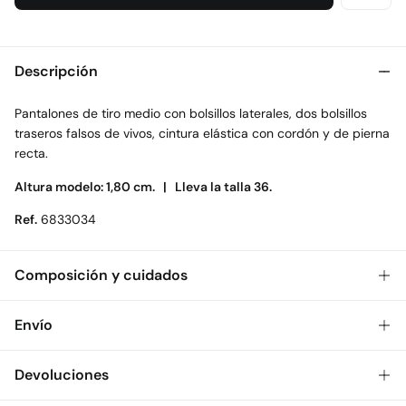
Descripción
Pantalones de tiro medio con bolsillos laterales, dos bolsillos
traseros falsos de vivos, cintura elástica con cordón y de pierna
recta.
Altura modelo: 1,80 cm. |
Lleva la talla 36.
Ref.
6833034
Composición y cuidados
Composición
Envío
62%
lyocell
,
38%
algodón
Gratis
Envío a tienda: 2-5 días.
Devoluciones
Cuidados
* Toda la República Mexicana.