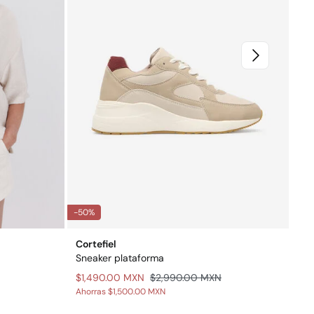
-50%
-75
Cortefiel
Hig
Sneaker plataforma
Pan
$1,490.00 MXN
$2,990.00 MXN
$2
Ahorras
$1,500.00 MXN
Aho