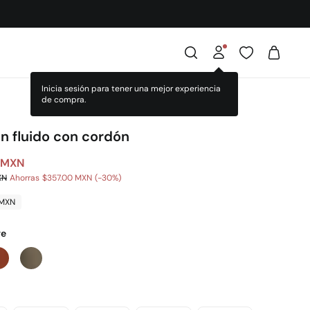
n fluido con cordón
 MXN
XN
Ahorras
$357.00 MXN
30
 MXN
ge