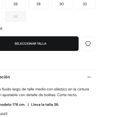
26
28
30
32
36
as
SELECCIONAR TALLA
pción
 fluido largo de talle medio con elástico en la cintura
 ajustable con detalle de bolitas. Corte recto.
modelo: 176 cm. |
Lleva la talla 36.
4411