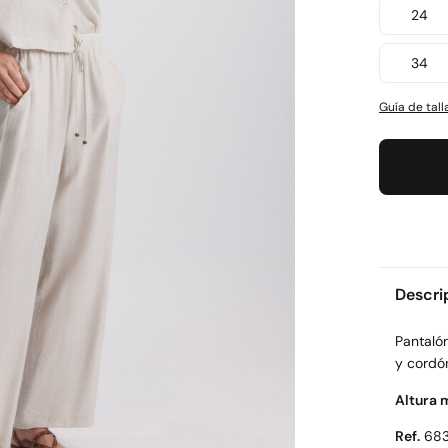
24
34
Guía de tall
Descri
Pantalón
y cordón
Altura 
Ref.
683