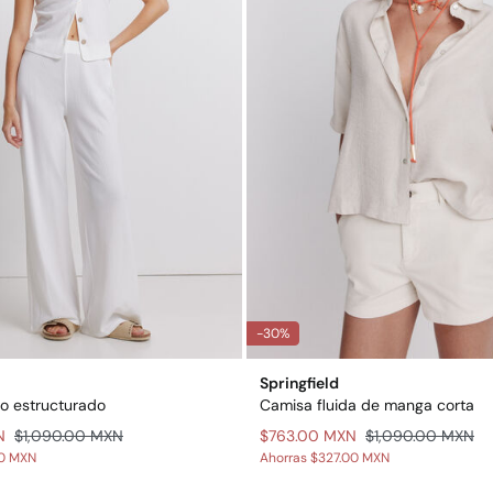
-30%
Springfield
go estructurado
Camisa fluida de manga corta
N
$1,090.00 MXN
$763.00 MXN
$1,090.00 MXN
00 MXN
Ahorras
$327.00 MXN