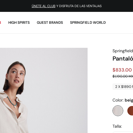
ÚNETE AL CLUB
Y DISFRUTA DE LAS VENTAJAS
4
HIGH SPIRITS
GUEST BRANDS
SPRINGFIELD WORLD
Springfield
Pantaló
$833.00
$1,190.00 M
2 X $1890
Color:
bei
Talla: