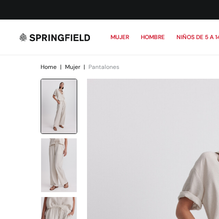
MUJER
HOMBRE
NIÑOS DE 5 A 1
Home
|
Mujer
|
Pantalones