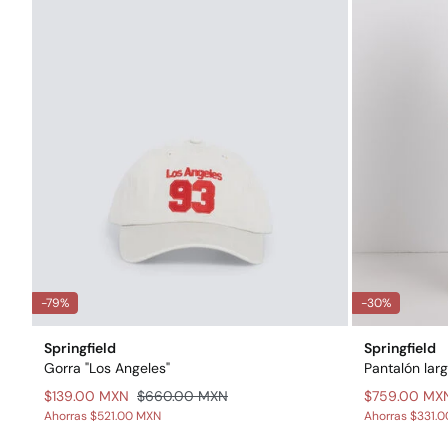
-79%
-30%
Springfield
Springfield
Gorra "Los Angeles"
Pantalón lar
$139.00 MXN
$660.00 MXN
$759.00 MX
Ahorras
$521.00 MXN
Ahorras
$331.