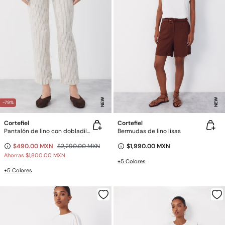
NEW
NEW
-79%
Cortefiel
Cortefiel
Pantalón de lino con dobladillo en el bajo
Bermudas de lino lisas
$490.00 MXN
$2,290.00 MXN
$1,990.00 MXN
Ahorras
$1,800.00 MXN
+5 Colores
+5 Colores