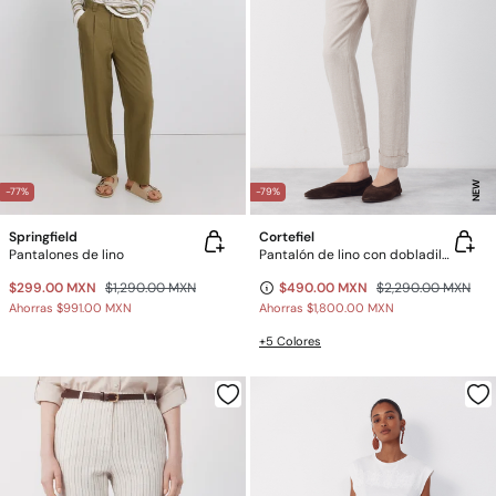
NEW
-77%
-79%
Springfield
Cortefiel
Pantalones de lino
Pantalón de lino con dobladillo en el bajo
$299.00 MXN
$1,290.00 MXN
$490.00 MXN
$2,290.00 MXN
Ahorras
$991.00 MXN
Ahorras
$1,800.00 MXN
+5 Colores