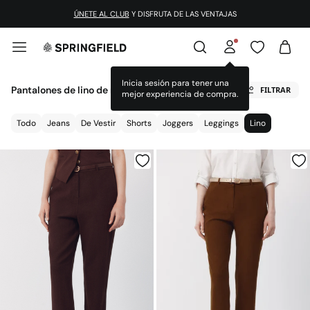
¡DESCARGA LA APP!
Pantalones de lino de mujer
FILTRAR
Todo
Jeans
De Vestir
Shorts
Joggers
Leggings
Lino