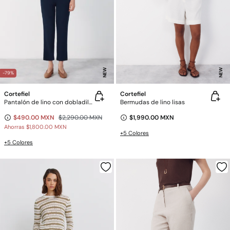
NEW
NEW
-79%
Cortefiel
Cortefiel
Pantalón de lino con dobladillo en el bajo
Bermudas de lino lisas
$490.00 MXN
$2,290.00 MXN
$1,990.00 MXN
Ahorras
$1,800.00 MXN
+5 Colores
+5 Colores