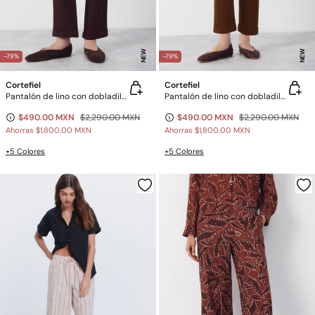
NEW
NEW
-79%
-79%
Cortefiel
Cortefiel
Pantalón de lino con dobladillo en el bajo
Pantalón de lino con dobladillo en el bajo
$490.00 MXN
$2,290.00 MXN
$490.00 MXN
$2,290.00 MXN
Ahorras
$1,800.00 MXN
Ahorras
$1,800.00 MXN
+5 Colores
+5 Colores