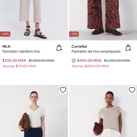
-69%
-79%
MLN
Cortefiel
Pantalón tobillero lino
Pantalón de lino estampado
$339.00 MXN
$1,090.00 MXN
$490.00 MXN
$2,290.00 MXN
Ahorras
$751.00 MXN
Ahorras
$1,800.00 MXN