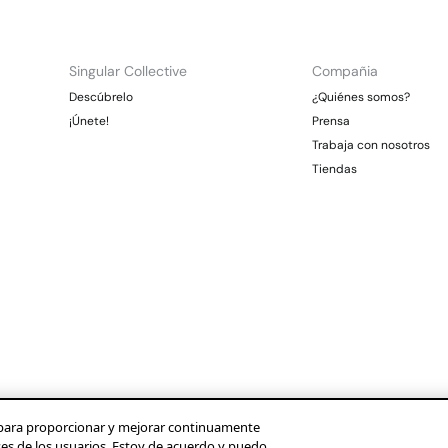
Singular Collective
Compañia
Descúbrelo
¿Quiénes somos?
¡Únete!
Prensa
Trabaja con nosotros
Tiendas
os para proporcionar y mejorar continuamente
ses de los usuarios. Estoy de acuerdo y puedo