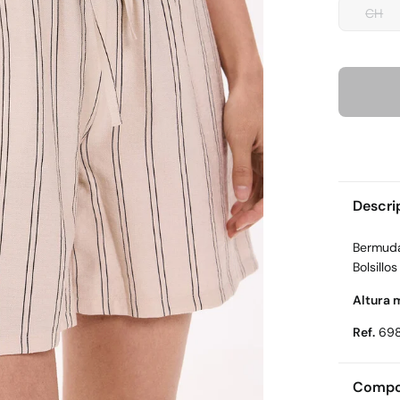
CH
Descri
Bermudas
Bolsillos
Altura 
Ref.
69
Compos