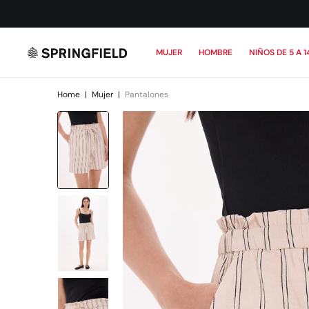
MUJER
HOMBRE
NIÑOS DE 5 A 1
Home
|
Mujer
|
Pantalones