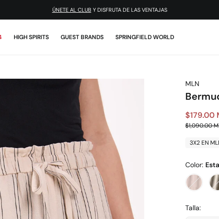
¡DESCARGA LA APP!
ÚNETE AL CLUB
Y DISFRUTA DE LAS VENTAJAS
4
HIGH SPIRITS
GUEST BRANDS
SPRINGFIELD WORLD
MLN
Bermud
$179.00
$1,090.00 
3X2 EN ML
Color:
Est
Talla: