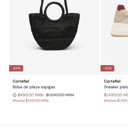
-69%
-50%
Cortefiel
Cortefiel
Bolsa de playa espigas
Sneaker plat
$490.00 MXN
$1,590.00 MXN
$1,490.00 M
Ahorras
$1,100.00 MXN
Ahorras
$1,500