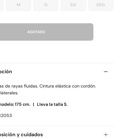
M
G
EG
EEG
AGOTADO
pción
 de rayas fluidas. Cintura elástica con cordón.
 laterales.
modelo: 175 cm. |
Lleva la talla S.
82053
ición y cuidados