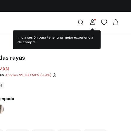
as rayas
 MXN
MXN
Ahorras
$911.00 MXN
84
N
ampado