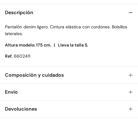
Descripción
Pantalón denim ligero. Cintura elástica con cordones. Bolsillos
laterales.
Altura modelo: 175 cm. |
Lleva la talla S.
Ref.
6602411
Composición y cuidados
Composición
Envío
100%
algodón
Gratis
Envío a tienda: 2-5 días.
Devoluciones
Cuidados
* Toda la República Mexicana.
Temperatura máxima de lavado 30C
Dispones de
30 días
para realizar tu devolución a través de
Estándar
cualquiera de los siguientes métodos:
No blanquear
$ 55
CDMX y Área Metropolitana: 1-2 días.