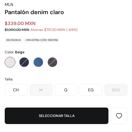
MLN
Pantalón denim claro
$339.00 MXN
$1,090.00 MXN
Ahorras
$751.00 MXN
69
3X2 EN MLN
-10% EXTRA | CÓD: 10EXTRA
Color:
Beige
Talla:
CH
M
G
EG
EEG
SELECCIONAR TALLA