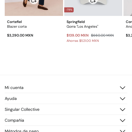
-79%
Cortefiel
Springfield
Cor
Blazer corta
Gorra "Los Angeles"
$3,290.00 MXN
$139.00 MXN
$660.00 MXN
$3,
Ahorras
$521.00 MXN
Mi cuenta
Iniciar sesión
Ayuda
Registrarme
Atención al cliente
Singular Collective
Direcciones de envío
Preguntas frecuentes
Historial de pedidos
Descúbrelo
Compañia
Envío
¡Únete!
Cambios, devoluciones y desistimiento
¿Quiénes somos?
Métodos de pago