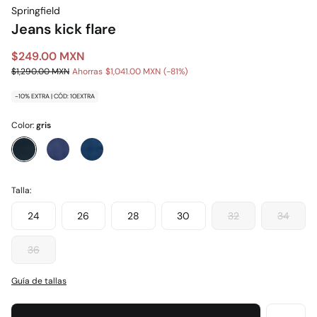
Springfield
Jeans kick flare
$249.00 MXN
$1,290.00 MXN
Ahorras
$1,041.00 MXN
81
-10% EXTRA | CÓD: 10EXTRA
Color:
gris
Talla:
24
26
28
30
32
34
36
Guía de tallas