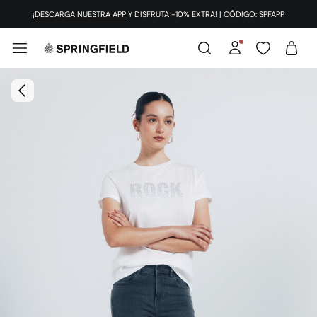
¡DESCARGA NUESTRA APP
Y DISFRUTA -10% EXTRA! | CÓDIGO: SPFAPP