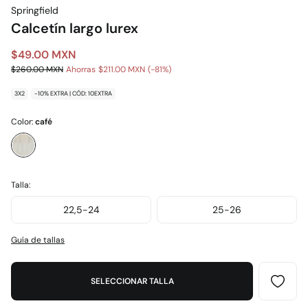
Springfield
Calcetín largo lurex
$49.00 MXN
$260.00 MXN
Ahorras
$211.00 MXN
81
3X2
-10% EXTRA | CÓD: 10EXTRA
Color:
café
Talla:
22,5-24
25-26
Guía de tallas
SELECCIONAR TALLA