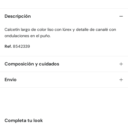
Descripción
Calcetín largo de color liso con lúrex y detalle de canalé con
ondulaciones en el puño.
Ref.
8542339
Composición y cuidados
Composición
Envío
75%
algodón
,
23%
poliéster
,
2%
elastano
Gratis
Envío a tienda: 2-5 días.
Cuidados
* Toda la República Mexicana.
Temperatura máxima de lavado 30C
Estándar
No secar en secadora
Completa tu look
$ 55
CDMX y Área Metropolitana: 1-2 días.