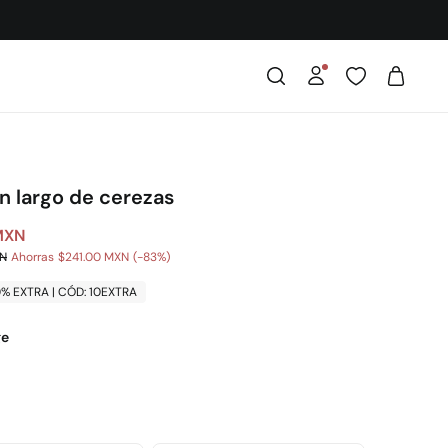
n largo de cerezas
MXN
XN
Ahorras
$241.00 MXN
83
0% EXTRA | CÓD: 10EXTRA
ge