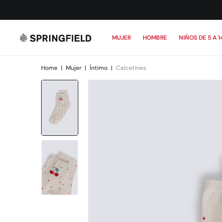
MUJER
HOMBRE
NIÑOS DE 5 A 1
Home
|
Mujer
|
Íntimo
|
Calcetines