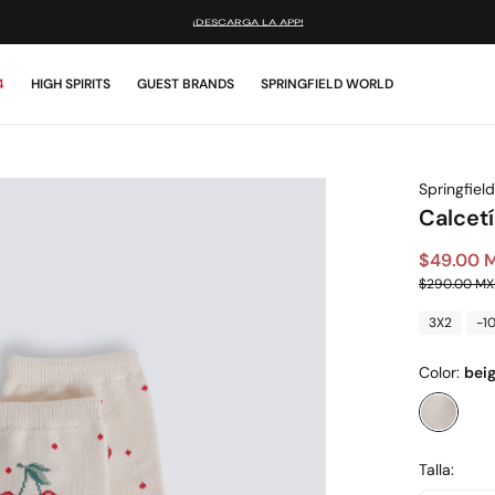
¡DESCARGA LA APP!
4
HIGH SPIRITS
GUEST BRANDS
SPRINGFIELD WORLD
Springfield
Calcetí
$49.00 
$290.00 M
3X2
-1
Color:
bei
Talla: