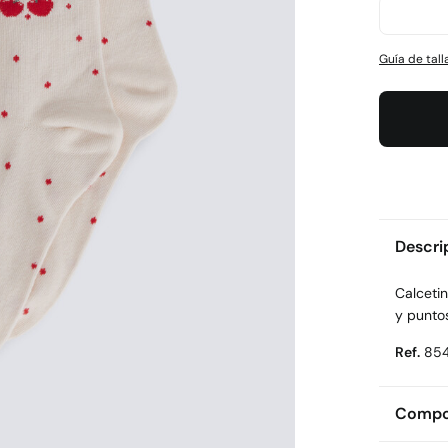
Guía de tall
Descri
Calcetin
y puntos
Ref.
85
Compos