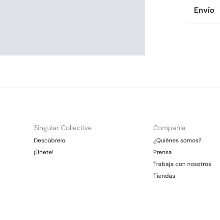
Compos
Envío
71%
alg
Env
Cuidad
* To
Te
Es
No
CDM
Gra
Pl
Otr
No 
Gra
Singular Collective
Compañia
*Días lab
Descúbrelo
¿Quiénes somos?
¡Únete!
Prensa
Trabaja con nosotros
Tiendas