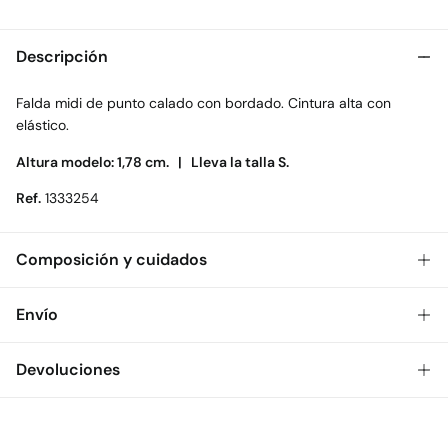
Descripción
Falda midi de punto calado con bordado. Cintura alta con
elástico.
Altura modelo: 1,78 cm. |
Lleva la talla S.
Ref.
1333254
Composición y cuidados
Composición
Envío
70%
algodón
,
30%
poliéster
Gratis
Envío a tienda: 2-5 días.
Devoluciones
Cuidados
* Toda la República Mexicana.
Temperatura máxima de lavado 30C
Dispones de
30 días
para realizar tu devolución a través de
Estándar
cualquiera de los siguientes métodos:
Secado delicado en secadora