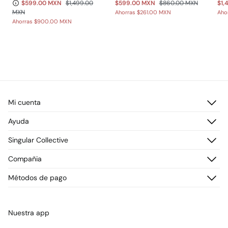
$599.00 MXN
$1,499.00
$599.00 MXN
$860.00 MXN
$1,
MXN
Ahorras
$261.00 MXN
Aho
Ahorras
$900.00 MXN
Mi cuenta
Iniciar sesión
Ayuda
Registrarme
Atención al cliente
Singular Collective
Direcciones de envío
Preguntas frecuentes
Historial de pedidos
Descúbrelo
Compañia
Envío
¡Únete!
Cambios, devoluciones y desistimiento
¿Quiénes somos?
Métodos de pago
Promociones vigentes
Prensa
Tarjeta regalo online
Trabaja con nosotros
Concursos y sorteos
Tiendas
Nuestra app