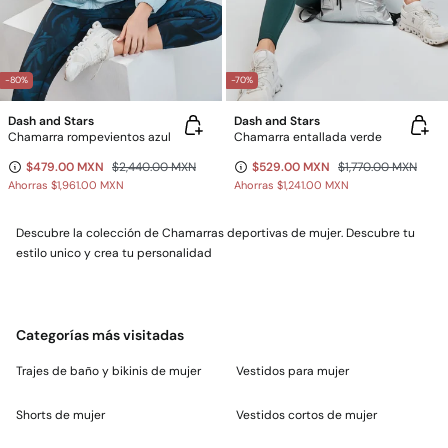
-80%
-70%
Dash and Stars
Dash and Stars
Chamarra rompevientos azul
Chamarra entallada verde
$479.00 MXN
$2,440.00 MXN
$529.00 MXN
$1,770.00 MXN
Ahorras
$1,961.00 MXN
Ahorras
$1,241.00 MXN
Descubre la colección de Chamarras deportivas de mujer. Descubre tu
estilo unico y crea tu personalidad
Categorías más visitadas
Trajes de baño y bikinis de mujer
Vestidos para mujer
Shorts de mujer
Vestidos cortos de mujer