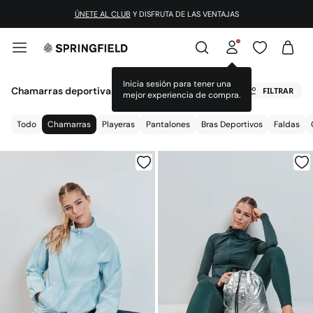
ÚNETE AL CLUB
Y DISFRUTA DE LAS VENTAJAS
Inicia sesión para tener una
Chamarras deportivas de mujer
FILTRAR
mejor experiencia de compra.
Todo
Chamarras
Playeras
Pantalones
Bras Deportivos
Faldas