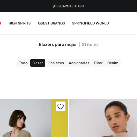
¡DESCARGA NUESTRA APP
Y DISFRUTA -10% EXTRA! | CÓDIGO: SPFAPP
4
HIGH SPIRITS
GUEST BRANDS
SPRINGFIELD WORLD
Blazers para mujer
21
items
Todo
Blazer
Chalecos
Acolchadas
Biker
Denim