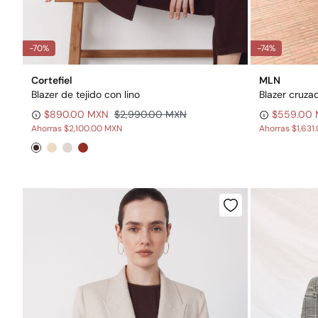
-70%
-74%
Cortefiel
MLN
Blazer de tejido con lino
Blazer cruza
$890.00 MXN
$2,990.00 MXN
$559.00
Ahorras
$2,100.00 MXN
Ahorras
$1,631