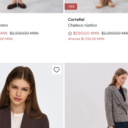
-74%
Cortefiel
rero
Chaleco rústico
 MXN
$2,290.00 MXN
$590.00 MXN
$2,290.00 M
0.00 MXN
Ahorras
$1,700.00 MXN