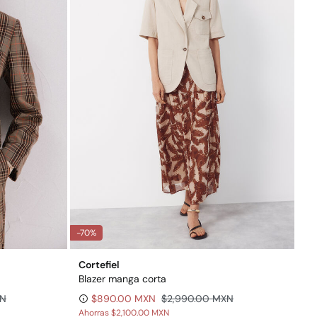
-70%
Cortefiel
Blazer manga corta
XN
$890.00 MXN
$2,990.00 MXN
Ahorras
$2,100.00 MXN