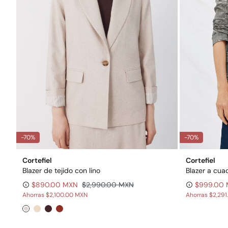
-70%
-70%
Cortefiel
Cortefiel
Blazer de tejido con lino
Blazer a cua
$890.00 MXN
$2,990.00 MXN
$999.00
Ahorras
$2,100.00 MXN
Ahorras
$2,29