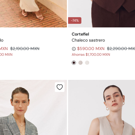
-74%
Cortefiel
do
Chaleco sastrero
 MXN
$2,190.00 MXN
$590.00 MXN
$2,290.00 M
.00 MXN
Ahorras
$1,700.00 MXN