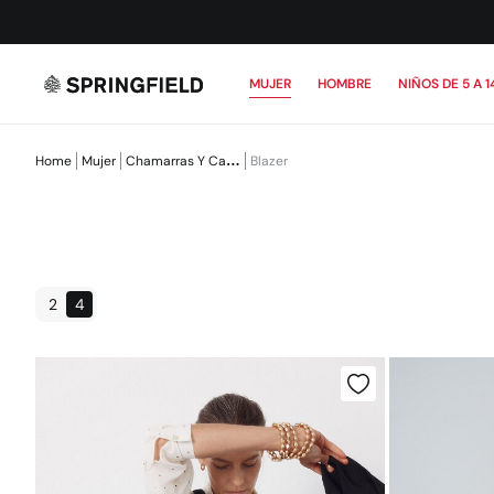
MUJER
HOMBRE
NIÑOS DE 5 A 1
Home
Mujer
Chamarras Y Cazadoras
Blazer
2
4