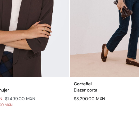
Cortefiel
mujer
Blazer corta
N
$1,499.00 MXN
$3,290.00 MXN
00 MXN