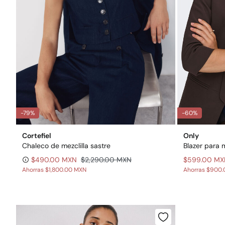
-79%
-60%
Cortefiel
Only
Chaleco de mezclilla sastre
Blazer para 
$490.00 MXN
$2,290.00 MXN
$599.00 MX
Ahorras
$1,800.00 MXN
Ahorras
$900.