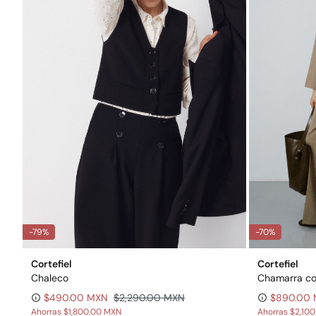
-79%
-70%
Cortefiel
Cortefiel
Chaleco
Chamarra co
$490.00 MXN
$2,290.00 MXN
$890.00
Ahorras
$1,800.00 MXN
Ahorras
$2,10