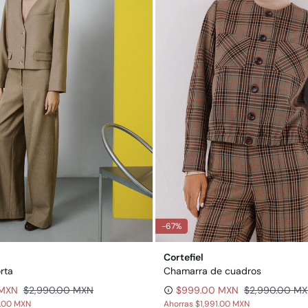
-67%
Cortefiel
rta
Chamarra de cuadros
 MXN
$2,990.00 MXN
$999.00 MXN
$2,990.00 M
0.00 MXN
Ahorras
$1,991.00 MXN