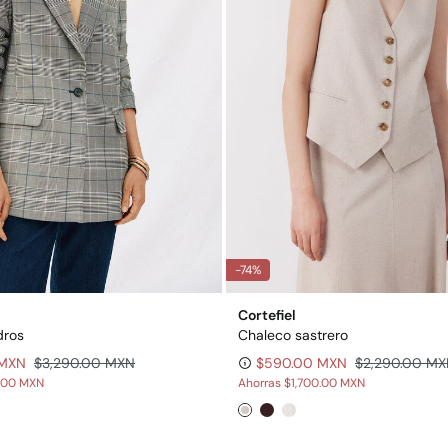
-74%
Cortefiel
dros
Chaleco sastrero
 MXN
$3,290.00 MXN
$590.00 MXN
$2,290.00 M
1.00 MXN
Ahorras
$1,700.00 MXN