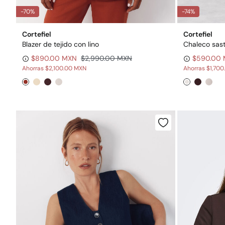
-70%
-74%
Cortefiel
Cortefiel
Blazer de tejido con lino
Chaleco sast
$890.00 MXN
$2,990.00 MXN
$590.00
Ahorras
$2,100.00 MXN
Ahorras
$1,70