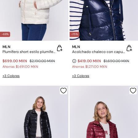
-68%
-75%
MLN
MLN
Plumífero short estilo plumífero
Acolchado chaleco con capucha
$699.00 MXN
$2,190.00 MXN
$419.00 MXN
$1,690.00 MXN
Ahorras
$1,491.00 MXN
Ahorras
$1,271.00 MXN
+3 Colores
+3 Colores