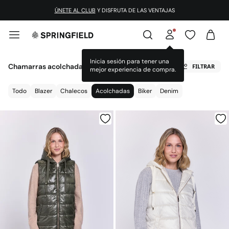
ÚNETE AL CLUB
Y DISFRUTA DE LAS VENTAJAS
Chamarras acolchadas para mujer
FILTRAR
Todo
Blazer
Chalecos
Acolchadas
Biker
Denim