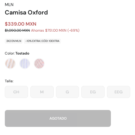
MLN
Camisa Oxford
$339.00 MXN
$1,090.00 MXN
Ahorras
$751.00 MXN
69
3X2 EN MLN
-10% EXTRA | CÓD: 10EXTRA
Color:
Tostado
Talla:
CH
M
G
EG
EEG
AGOTADO