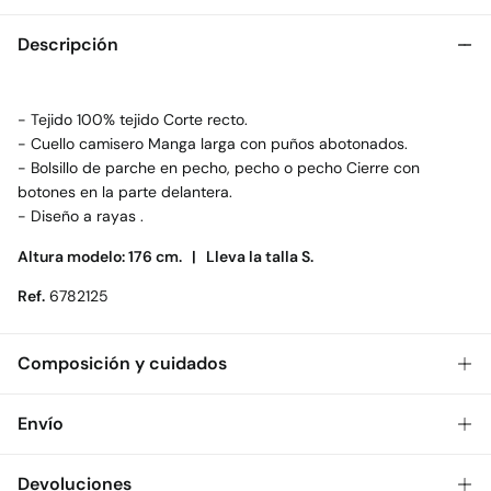
Descripción
- Tejido 100% tejido Corte recto.
- Cuello camisero Manga larga con puños abotonados.
- Bolsillo de parche en pecho, pecho o pecho Cierre con
botones en la parte delantera.
- Diseño a rayas .
Altura modelo: 176 cm. |
Lleva la talla S.
Ref.
6782125
Composición y cuidados
Composición
Envío
51%
poliéster
,
49%
algodón
Gratis
Envío a tienda: 2-5 días.
Devoluciones