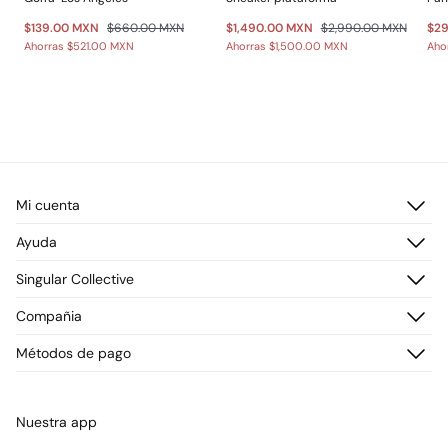
$139.00 MXN
$660.00 MXN
$1,490.00 MXN
$2,990.00 MXN
$2
Ahorras
$521.00 MXN
Ahorras
$1,500.00 MXN
Aho
Mi cuenta
Iniciar sesión
Ayuda
Registrarme
Atención al cliente
Singular Collective
Direcciones de envío
Preguntas frecuentes
Historial de pedidos
Descúbrelo
Compañia
Envío
¡Únete!
Cambios, devoluciones y desistimiento
¿Quiénes somos?
Métodos de pago
Promociones vigentes
Prensa
Tarjeta regalo online
Trabaja con nosotros
Concursos y sorteos
Tiendas
Nuestra app