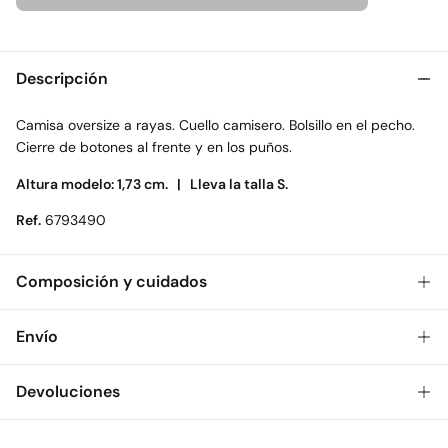
Descripción
Camisa oversize a rayas. Cuello camisero. Bolsillo en el pecho.
Cierre de botones al frente y en los puños.
Altura modelo: 1,73 cm. |
Lleva la talla S.
Ref.
6793490
Composición y cuidados
Composición
Envío
100%
algodón
Gratis
Envío a tienda: 2-5 días.
Devoluciones
Cuidados
* Toda la República Mexicana.
Temperatura máxima de lavado 30C
Dispones de
30 días
para realizar tu devolución a través de