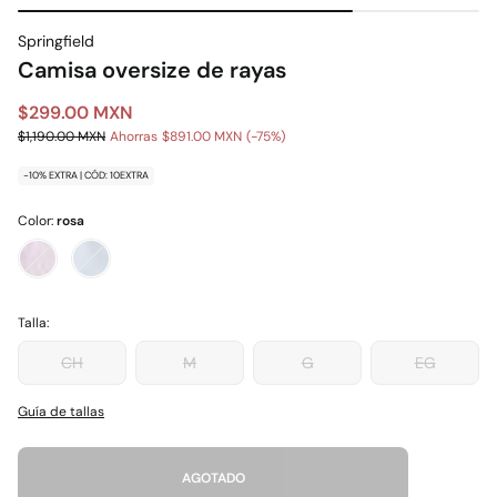
Springfield
Camisa oversize de rayas
$299.00 MXN
$1,190.00 MXN
Ahorras
$891.00 MXN
75
-10% EXTRA | CÓD: 10EXTRA
Color:
rosa
Talla:
CH
M
G
EG
Guía de tallas
AGOTADO