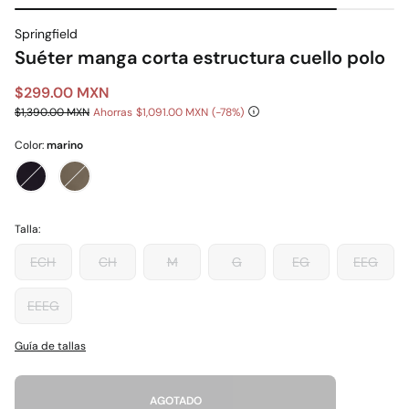
Springfield
Suéter manga corta estructura cuello polo
$299.00 MXN
$1,390.00 MXN
Ahorras
$1,091.00 MXN
78
Color:
marino
Talla:
ECH
CH
M
G
EG
EEG
EEEG
Guía de tallas
AGOTADO