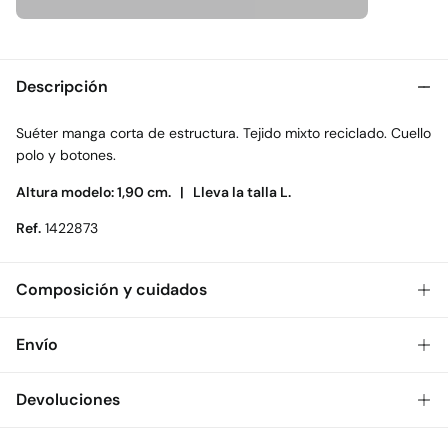
Descripción
Suéter manga corta de estructura. Tejido mixto reciclado. Cuello
polo y botones.
Altura modelo: 1,90 cm. |
Lleva la talla L.
Ref.
1422873
Composición y cuidados
Composición
Envío
100%
algodón
Gratis
Envío a tienda: 2-5 días.
Devoluciones
Cuidados
* Toda la República Mexicana.
Temperatura máxima de lavado 30C. Centrifugado corto
Dispones de
30 días
para realizar tu devolución a través de