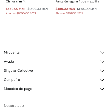
Chinos slim fit
Pantalón regular fit de mezclilla
$449.00 MXN
$1,499.00 MXN
$489.00 MXN
$1,190.00 MXN
Ahorras
$1,050.00 MXN
Ahorras
$701.00 MXN
Mi cuenta
Iniciar sesión
Ayuda
Registrarme
Atención al cliente
Singular Collective
Direcciones de envío
Preguntas frecuentes
Historial de pedidos
Descúbrelo
Compañia
Envío
¡Únete!
Cambios, devoluciones y desistimiento
¿Quiénes somos?
Métodos de pago
Promociones vigentes
Prensa
Tarjeta regalo online
Trabaja con nosotros
Concursos y sorteos
Tiendas
Nuestra app