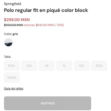
Springfield
Polo regular fit en piqué color block
$299.00 MXN
$990.00 MXN
Ahorras
$691.00 MXN
70
Color:
gris
Talla:
ECH
CH
M
G
EG
EEG
EEEG
Guía de tallas
AGOTADO