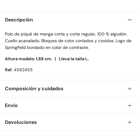
Descripción
Polo de piqué de manga corta y corte regular, 100 % algodón.
Cuello acanalado. Bloques de color cortados y cosidos. Logo de
Springfield bordado en color de contraste.
Altura modelo: 1,88 cm. |
Lleva la talla L.
Ref.
4582455
Composición y cuidados
Composición
Envío
99%
algodón
,
1%
poliéster
Gratis
Envío a tienda: 2-5 días.
Devoluciones
Cuidados
* Toda la República Mexicana.
Temperatura máxima de lavado 30C. Centrifugado corto
Dispones de
30 días
para realizar tu devolución a través de