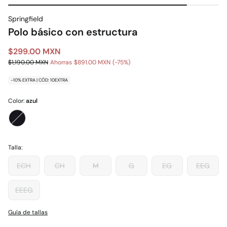
Springfield
Polo básico con estructura
$299.00 MXN
$1,190.00 MXN
Ahorras
$891.00 MXN
75
-10% EXTRA | CÓD: 10EXTRA
Color:
azul
Talla:
ECH
CH
M
G
EG
EEG
EEEG
Guía de tallas