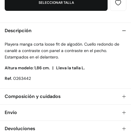
SELECCIONAR TALLA
Descripción
Playera manga corta loose fit de algodón. Cuello redondo de
canalé a contraste con panel a contraste en el pecho.
Estampados en el delantero.
Altura modelo: 1,86 cm. |
Lleva la talla L.
Ref.
0263442
Composición y cuidados
Composición
Envío
100%
algodón
Gratis
Envío a tienda: 2-5 días.
Devoluciones
Cuidados