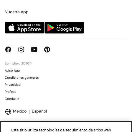
Tarjeta regalo online
Trabaja con nosotros
Concursos y sorteos
Tiendas
Nuestra app
Springfield 2026©
Aviso legal
Condiciones generales
Privacidad
Profeco
Condusef
Mexico
Español
Este sitio utiliza tecnologías de seguimiento de sitios web