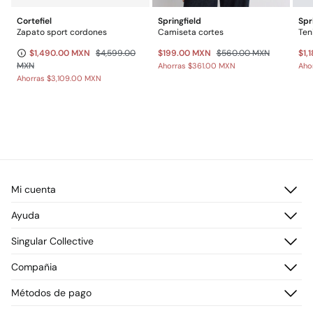
Cortefiel
Springfield
Spr
Zapato sport cordones
Camiseta cortes
Ten
$1,490.00 MXN
$4,599.00
$199.00 MXN
$560.00 MXN
$1,
MXN
Ahorras
$361.00 MXN
Aho
Ahorras
$3,109.00 MXN
Mi cuenta
Iniciar sesión
Ayuda
Registrarme
Atención al cliente
Singular Collective
Direcciones de envío
Preguntas frecuentes
Historial de pedidos
Descúbrelo
Compañia
Envío
¡Únete!
Cambios, devoluciones y desistimiento
¿Quiénes somos?
Métodos de pago
Promociones vigentes
Prensa