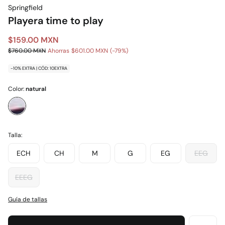
Springfield
Playera time to play
$159.00 MXN
$760.00 MXN
Ahorras
$601.00 MXN
79
-10% EXTRA | CÓD: 10EXTRA
Color:
natural
Talla:
ECH
CH
M
G
EG
EEG
EEEG
Guía de tallas