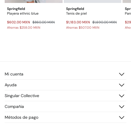
Springfield
Springfield
Spr
Playera ethnic blue
Tenis de piel
$602.00 MXN
$860.00 MXN
$1,183.00 MXN
$1,690.00 MXN
$2
Ahorras
$258.00 MXN
Ahorras
$507.00 MXN
Aho
Mi cuenta
Iniciar sesión
Ayuda
Registrarme
Atención al cliente
Singular Collective
Direcciones de envío
Preguntas frecuentes
Historial de pedidos
Descúbrelo
Compañia
Envío
¡Únete!
Cambios, devoluciones y desistimiento
¿Quiénes somos?
Métodos de pago
Promociones vigentes
Prensa
Tarjeta regalo online
Trabaja con nosotros