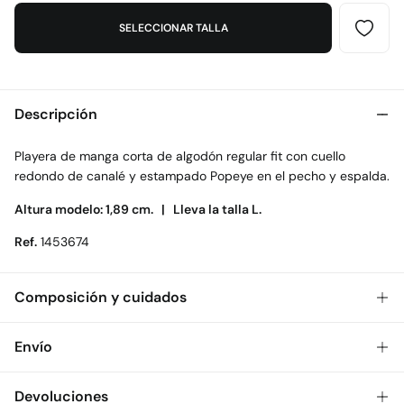
SELECCIONAR TALLA
Descripción
Playera de manga corta de algodón regular fit con cuello
redondo de canalé y estampado Popeye en el pecho y espalda.
Altura modelo: 1,89 cm. |
Lleva la talla L.
Ref.
1453674
Composición y cuidados
Composición
Envío
100%
algodón
Gratis
Envío a tienda: 2-5 días.
Devoluciones
Cuidados