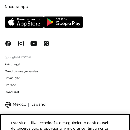
Concursos y sorteos
Tiendas
Nuestra app
Springfield 2026©
Aviso legal
Condiciones generales
Privacidad
Profeco
Condusef
Mexico
Español
Este sitio utiliza tecnologías de seguimiento de sitios web
de terceros para proporcionar y mejorar continuamente