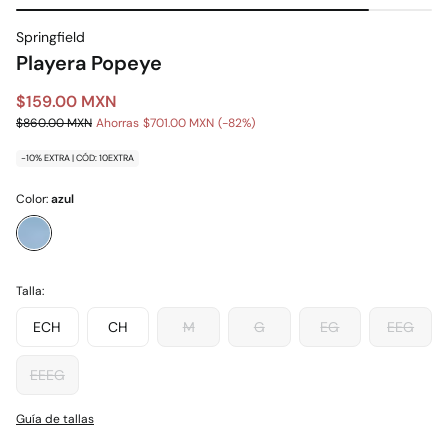
Springfield
Playera Popeye
$159.00 MXN
$860.00 MXN
Ahorras
$701.00 MXN
82
-10% EXTRA | CÓD: 10EXTRA
Color:
azul
Talla:
ECH
CH
M
G
EG
EEG
EEEG
Guía de tallas