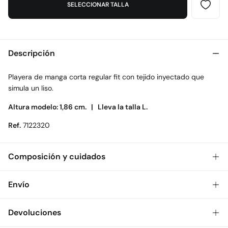
SELECCIONAR TALLA
Descripción
Playera de manga corta regular fit con tejido inyectado que
simula un liso.
Altura modelo: 1,86 cm. |
Lleva la talla L.
Ref.
7122320
Composición y cuidados
Composición
Envío
82%
algodón
,
18%
poliéster
Gratis
Envío a tienda: 2-5 días.
Devoluciones
Cuidados
* Toda la República Mexicana.