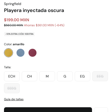
Springfield
Playera inyectada oscura
$199.00 MXN
$560.00 MXN
Ahorras
$361.00 MXN
64
-10% EXTRA | CÓD: 10EXTRA
Color:
amarillo
Talla:
ECH
CH
M
G
EG
EEG
EEEG
Guía de tallas