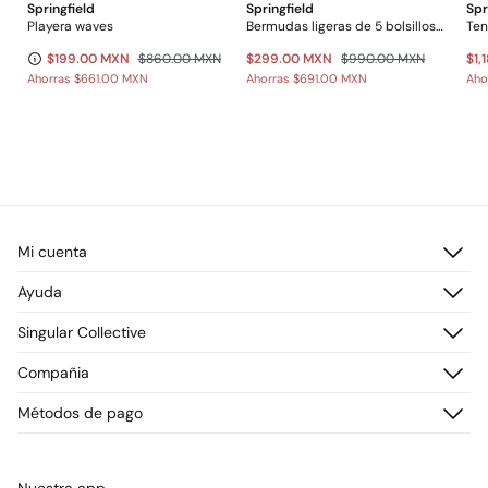
Springfield
Springfield
Spr
Playera waves
Bermudas ligeras de 5 bolsillos lavado regular fit
Ten
$199.00 MXN
$860.00 MXN
$299.00 MXN
$990.00 MXN
$1,
Ahorras
$661.00 MXN
Ahorras
$691.00 MXN
Aho
Mi cuenta
Iniciar sesión
Ayuda
Registrarme
Atención al cliente
Singular Collective
Direcciones de envío
Preguntas frecuentes
Historial de pedidos
Descúbrelo
Compañia
Envío
¡Únete!
Cambios, devoluciones y desistimiento
¿Quiénes somos?
Métodos de pago
Promociones vigentes
Prensa
Tarjeta regalo online
Trabaja con nosotros
Concursos y sorteos
Tiendas
Nuestra app