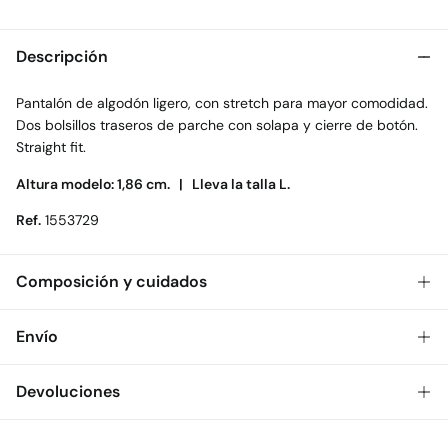
Descripción
Pantalón de algodón ligero, con stretch para mayor comodidad.
Dos bolsillos traseros de parche con solapa y cierre de botón.
Straight fit.
Altura modelo: 1,86 cm. |
Lleva la talla L.
Ref.
1553729
Composición y cuidados
Composición
Envío
97%
algodón
,
3%
elastano
Gratis
Envío a tienda: 2-5 días.
Devoluciones
* Toda la República Mexicana.
Dispones de
30 días
para realizar tu devolución a través de