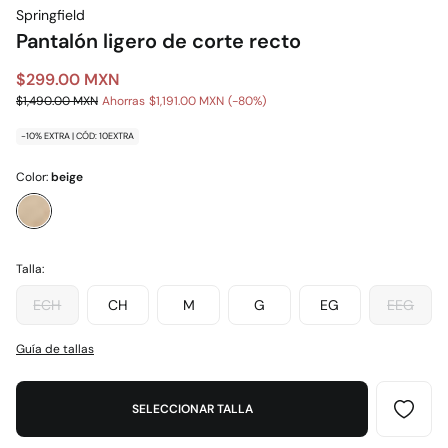
Springfield
Pantalón ligero de corte recto
$299.00 MXN
$1,490.00 MXN
Ahorras
$1,191.00 MXN
80
-10% EXTRA | CÓD: 10EXTRA
Color:
beige
Talla:
ECH
CH
M
G
EG
EEG
Guía de tallas
SELECCIONAR TALLA