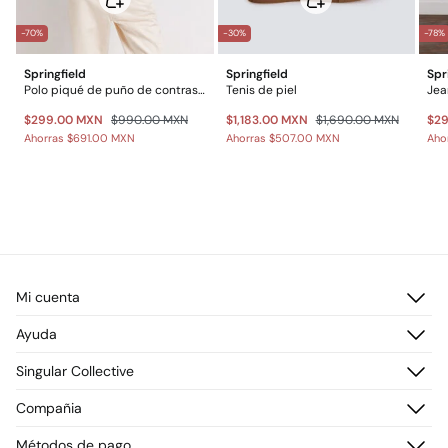
-70%
-30%
-78%
Springfield
Springfield
Spr
Polo piqué de puño de contraste slim fit
Tenis de piel
Jea
$299.00 MXN
$990.00 MXN
$1,183.00 MXN
$1,690.00 MXN
$2
Ahorras
$691.00 MXN
Ahorras
$507.00 MXN
Aho
Mi cuenta
Iniciar sesión
Ayuda
Registrarme
Atención al cliente
Singular Collective
Direcciones de envío
Preguntas frecuentes
Historial de pedidos
Descúbrelo
Compañia
Envío
¡Únete!
Cambios, devoluciones y desistimiento
¿Quiénes somos?
Métodos de pago