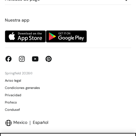
Promociones vigentes
Prensa
Tarjeta regalo online
Trabaja con nosotros
Concursos y sorteos
Tiendas
Nuestra app
Springfield 2026©
Aviso legal
Condiciones generales
Privacidad
Profeco
Condusef
Mexico
Español