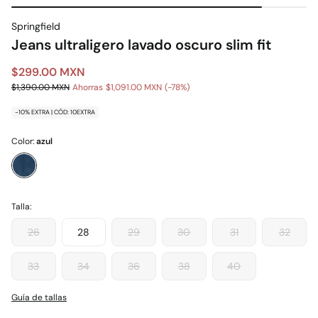
Springfield
Jeans ultraligero lavado oscuro slim fit
$299.00 MXN
$1,390.00 MXN
Ahorras
$1,091.00 MXN
78
-10% EXTRA | CÓD: 10EXTRA
Color:
azul
Talla:
26
28
29
30
31
32
33
34
36
38
40
Guía de tallas