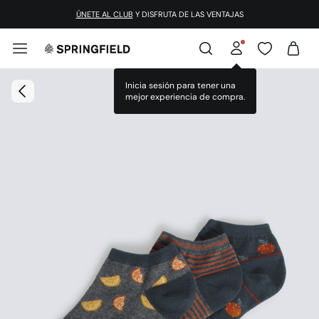
ÚNETE AL CLUB
Y DISFRUTA DE LAS VENTAJAS
Inicia sesión para tener una
mejor experiencia de compra.