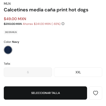
MLN
Calcetines media caña print hot dogs
$49.00 MXN
$290.00 MXN
Ahorras
$241.00 MXN
83
3X2 EN MLN
Color:
Navy
Talla:
S
XXL
SELECCIONAR TALLA