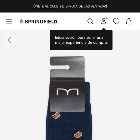
ÚNETE AL CLUB
Y DISFRUTA DE LAS VENTAJAS
Inicia sesión para tener una
mejor experiencia de compra.