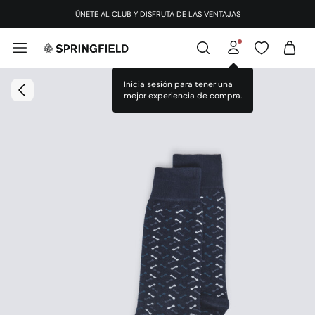
ÚNETE AL CLUB
Y DISFRUTA DE LAS VENTAJAS
Inicia sesión para tener una
mejor experiencia de compra.