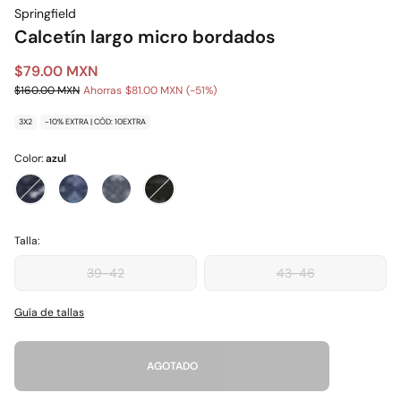
Springfield
Calcetín largo micro bordados
$79.00 MXN
$160.00 MXN
Ahorras
$81.00 MXN
51
3X2
-10% EXTRA | CÓD: 10EXTRA
Color:
azul
Talla:
39-42
43-46
Guía de tallas
AGOTADO