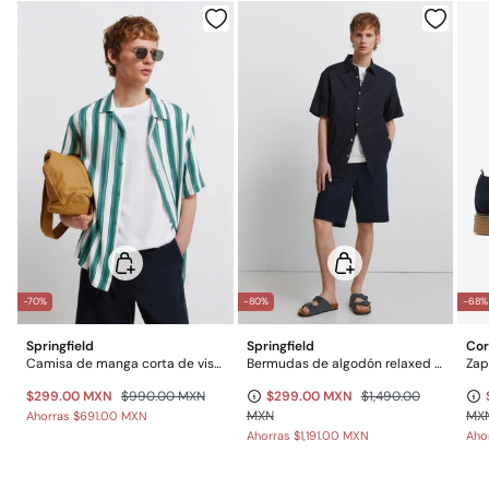
Gratis en pedidos superiores a $699
Planchado suave
$ 55
Otros estados de la República Mexicana: 2-5 días
No lavar en seco
Gratis en pedidos superiores a $699
*Días laborables (L-V).
-70%
-80%
-68%
Springfield
Springfield
Cor
Camisa de manga corta de viscosa a rayas
Bermudas de algodón relaxed fit
Zap
$299.00 MXN
$990.00 MXN
$299.00 MXN
$1,490.00
MXN
MX
Ahorras
$691.00 MXN
Ahorras
$1,191.00 MXN
Aho