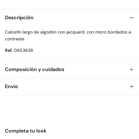
Descripción
Calcetín largo de algodón con jacquard, con micro bordados a
contraste.
Ref.
0653638
Composición y cuidados
Composición
Envío
73%
algodón
,
25%
poliéster
,
2%
elastano
Gratis
Envío a tienda: 2-5 días.
Cuidados
* Toda la República Mexicana.
Temperatura máxima de lavado 30C
Estándar
No secar en secadora
Completa tu look
$ 55
CDMX y Área Metropolitana: 1-2 días.