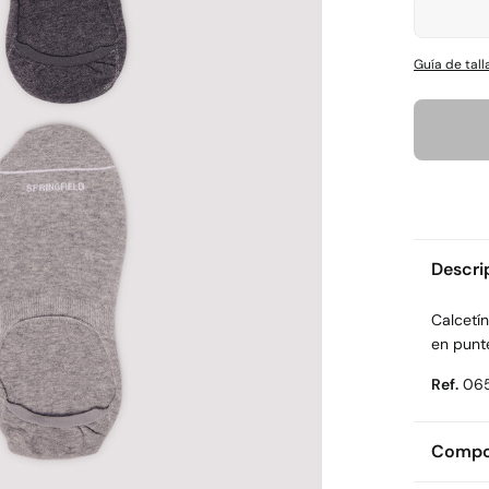
Guía de tall
Descri
Calcetín
en punt
Ref.
06
Compos