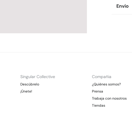
Compos
Envío
56%
al
Env
Cuidad
* To
Te
Es
No
CDM
Gra
Pl
Otr
No 
Gra
Singular Collective
Compañia
*Días lab
Descúbrelo
¿Quiénes somos?
¡Únete!
Prensa
Trabaja con nosotros
Tiendas