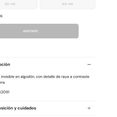
39-42
43-46
as
AGOTADO
pción
 invisible en algodón, con detalle de raya a contraste
era.
52091
ición y cuidados