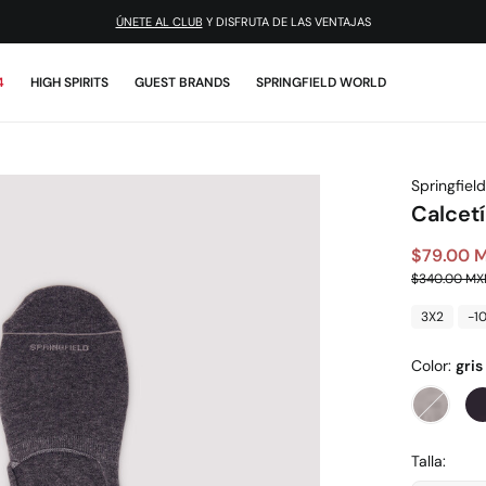
ÚNETE AL CLUB
Y DISFRUTA DE LAS VENTAJAS
4
HIGH SPIRITS
GUEST BRANDS
SPRINGFIELD WORLD
Springfield
Calcetí
$79.00 
$340.00 MX
3X2
-1
Color:
gris
Talla: