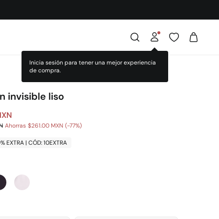
Inicia sesión para tener una mejor experiencia
de compra.
n invisible liso
MXN
N
Ahorras
$261.00 MXN
77
0% EXTRA | CÓD: 10EXTRA