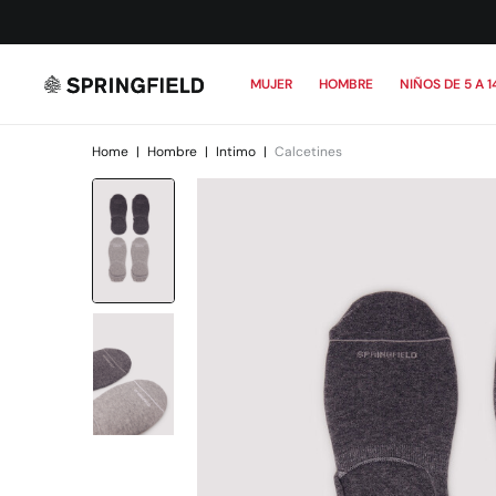
MUJER
HOMBRE
NIÑOS DE 5 A 1
Home
|
Hombre
|
Intimo
|
Calcetines