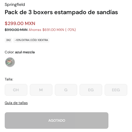
Springfield
Pack de 3 boxers estampado de sandías
$299.00 MXN
$990.00 MXN
Ahorras
$691.00 MXN
70
3X2
-10% EXTRA | CÓD: 10EXTRA
Color:
azul mezcla
Talla:
CH
M
G
EG
EEG
Guía de tallas
AGOTADO