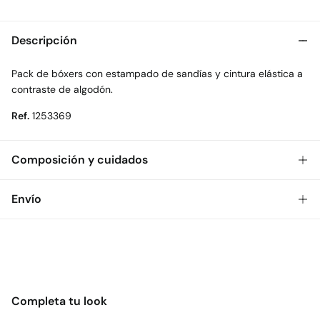
Descripción
Pack de bóxers con estampado de sandías y cintura elástica a
contraste de algodón.
Ref.
1253369
Composición y cuidados
Composición
Envío
95%
algodón
,
5%
elastano
Gratis
Envío a tienda: 2-5 días.
Cuidados
* Toda la República Mexicana.
Temperatura máxima de lavado 30C
Estándar
No secar en secadora
Completa tu look
$ 55
CDMX y Área Metropolitana: 1-2 días.