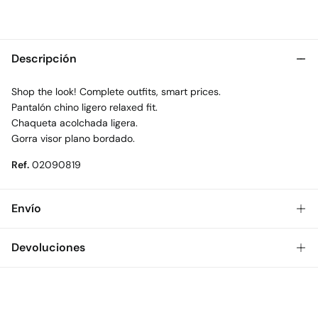
Descripción
Shop the look! Complete outfits, smart prices.
Pantalón chino ligero relaxed fit.
Chaqueta acolchada ligera.
Gorra visor plano bordado.
Ref.
02090819
Envío
Gratis
Envío a tienda: 2-5 días.
Devoluciones
* Toda la República Mexicana.
Dispones de
30 días
para realizar tu devolución a través de
Estándar
cualquiera de los siguientes métodos:
$ 55
CDMX y Área Metropolitana: 1-2 días.