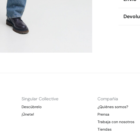
Env
Devolu
* To
Dispon
Es
cualquie
CDM
Dev
Gra
Otr
Ent
Gra
*Días lab
En
Singular Collective
Compañia
Descúbrelo
¿Quiénes somos?
¡Únete!
Prensa
Trabaja con nosotros
Tiendas