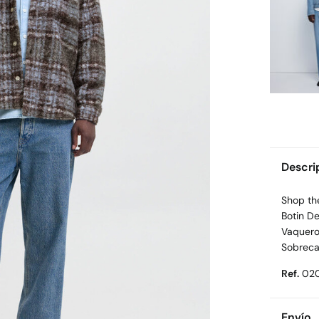
Descri
Shop the
Botin De
Vaquero
Sobreca
Ref.
02
Envío