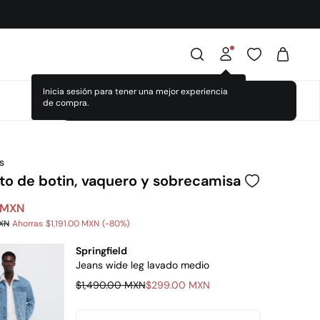
Inicia sesión para tener una mejor experiencia
SELECCIONAR TALLAS
de compra.
s
to de botin, vaquero y sobrecamisa
 MXN
MXN
Ahorras
$1,191.00 MXN
80
Springfield
Jeans wide leg lavado medio
$1,490.00 MXN
$299.00 MXN