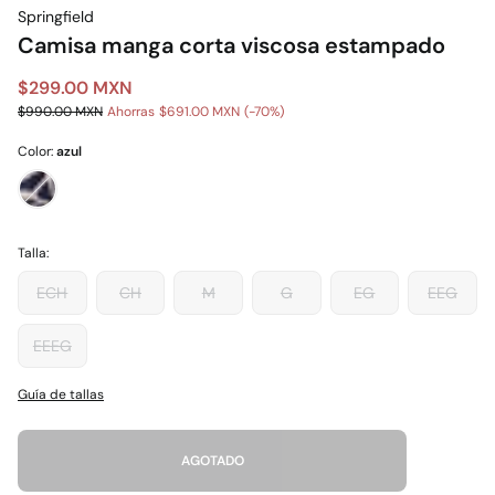
Springfield
Camisa manga corta viscosa estampado
$299.00 MXN
$990.00 MXN
Ahorras
$691.00 MXN
70
Color:
azul
Talla:
ECH
CH
M
G
EG
EEG
EEEG
Guía de tallas
AGOTADO