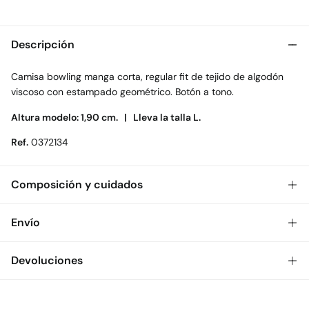
Descripción
Camisa bowling manga corta, regular fit de tejido de algodón
viscoso con estampado geométrico. Botón a tono.
Altura modelo: 1,90 cm. |
Lleva la talla L.
Ref.
0372134
Composición y cuidados
Composición
Envío
53%
algodón
,
47%
viscosa
Gratis
Envío a tienda: 2-5 días.
Devoluciones
Cuidados
* Toda la República Mexicana.
Temperatura máxima de lavado 30C. Centrifugado corto
Dispones de
30 días
para realizar tu devolución a través de
Estándar
cualquiera de los siguientes métodos: