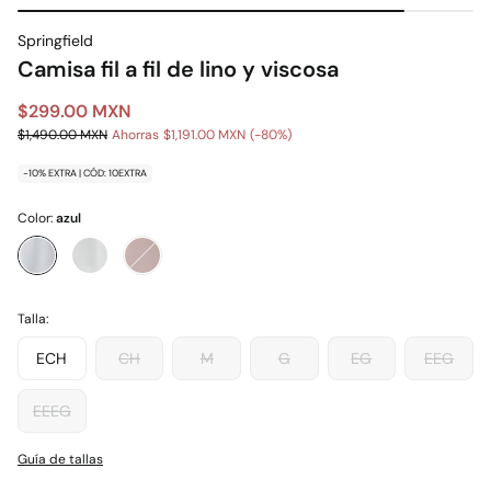
Springfield
Camisa fil a fil de lino y viscosa
$299.00 MXN
$1,490.00 MXN
Ahorras
$1,191.00 MXN
80
-10% EXTRA | CÓD: 10EXTRA
Color:
azul
Talla:
ECH
CH
M
G
EG
EEG
EEEG
Guía de tallas