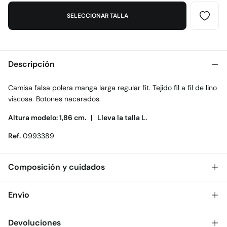
SELECCIONAR TALLA
Descripción
Camisa falsa polera manga larga regular fit. Tejido fil a fil de lino
viscosa. Botones nacarados.
Altura modelo: 1,86 cm. |
Lleva la talla L.
Ref.
0993389
Composición y cuidados
Composición
Envío
70%
viscosa
,
30%
lino
Gratis
Envío a tienda: 2-5 días.
Devoluciones
Cuidados