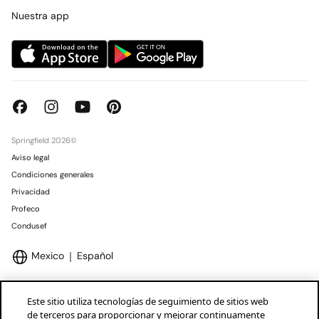
Concursos y sorteos
Tiendas
Nuestra app
Springfield 2026©
Aviso legal
Condiciones generales
Privacidad
Profeco
Condusef
Mexico
Español
Este sitio utiliza tecnologías de seguimiento de sitios web
de terceros para proporcionar y mejorar continuamente