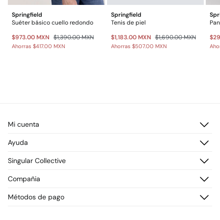
Springfield
Springfield
Spr
Suéter básico cuello redondo
Tenis de piel
$973.00 MXN
$1,390.00 MXN
$1,183.00 MXN
$1,690.00 MXN
$2
Ahorras
$417.00 MXN
Ahorras
$507.00 MXN
Aho
Mi cuenta
Iniciar sesión
Ayuda
Registrarme
Atención al cliente
Singular Collective
Direcciones de envío
Preguntas frecuentes
Historial de pedidos
Descúbrelo
Compañia
Envío
¡Únete!
Cambios, devoluciones y desistimiento
¿Quiénes somos?
Métodos de pago
Promociones vigentes
Prensa
Tarjeta regalo online
Trabaja con nosotros