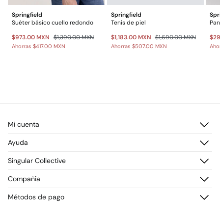
Springfield
Springfield
Spr
Suéter básico cuello redondo
Tenis de piel
$973.00 MXN
$1,390.00 MXN
$1,183.00 MXN
$1,690.00 MXN
$2
Ahorras
$417.00 MXN
Ahorras
$507.00 MXN
Aho
Mi cuenta
Iniciar sesión
Ayuda
Registrarme
Atención al cliente
Singular Collective
Direcciones de envío
Preguntas frecuentes
Historial de pedidos
Descúbrelo
Compañia
Envío
¡Únete!
Cambios, devoluciones y desistimiento
¿Quiénes somos?
Métodos de pago
Promociones vigentes
Prensa
Tarjeta regalo online
Trabaja con nosotros