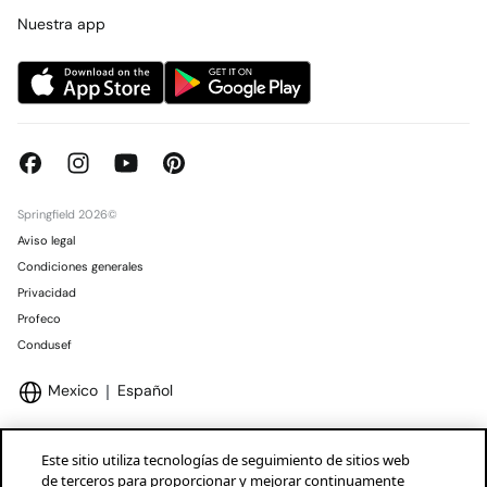
Concursos y sorteos
Tiendas
Nuestra app
Springfield 2026©
Aviso legal
Condiciones generales
Privacidad
Profeco
Condusef
Mexico
Español
Este sitio utiliza tecnologías de seguimiento de sitios web
de terceros para proporcionar y mejorar continuamente