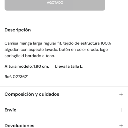
AGOTADO
Descripción
Camisa manga larga regular fit. tejido de estructura 100%
algodón con aspecto lavado. botón en color crudo. logo
springfield bordado a tono.
Altura modelo: 1,90 cm. |
Lleva la talla L.
Ref.
0273621
Composición y cuidados
Composición
Envío
100%
algodón
Gratis
Envío a tienda: 2-5 días.
Devoluciones
Cuidados