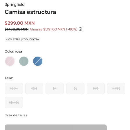
Springfield
Camisa estructura
$299.00 MXN
$1,490.00 MXN
Ahorras
$1,191.00 MXN
80
-10% EXTRA | CÓD: 10EXTRA
Color:
rosa
Talla:
ECH
CH
M
G
EG
EEG
EEEG
Guía de tallas