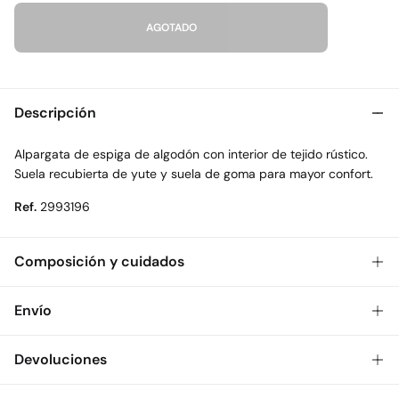
AGOTADO
Descripción
Alpargata de espiga de algodón con interior de tejido rústico.
Suela recubierta de yute y suela de goma para mayor confort.
Ref.
2993196
Composición y cuidados
Composición
Envío
SUELA: caucho
,
SUPERIOR: algodón
,
INTERIOR: algodón
Gratis
Envío a tienda: 2-5 días.
Devoluciones
Cuidados
* Toda la República Mexicana.
No lavar