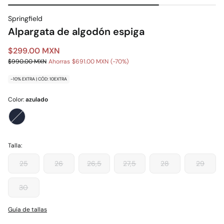
Springfield
Alpargata de algodón espiga
$299.00 MXN
$990.00 MXN
Ahorras
$691.00 MXN
70
-10% EXTRA | CÓD: 10EXTRA
Color:
azulado
Talla:
25
26
26,5
27,5
28
29
30
Guía de tallas