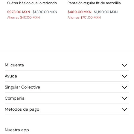
Suéter básico cuello redondo
Pantalón regular fit de mezclilla
$973.00 MXN
$1,390.00 MXN
$489.00 MXN
$1,190.00 MXN
Ahorras
$417.00 MXN
Ahorras
$701.00 MXN
Mi cuenta
Iniciar sesión
Ayuda
Registrarme
Atención al cliente
Singular Collective
Direcciones de envío
Preguntas frecuentes
Historial de pedidos
Descúbrelo
Compañia
Envío
¡Únete!
Cambios, devoluciones y desistimiento
¿Quiénes somos?
Métodos de pago
Promociones vigentes
Prensa
Tarjeta regalo online
Trabaja con nosotros
Concursos y sorteos
Tiendas
Nuestra app