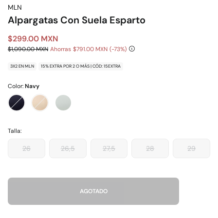
MLN
Alpargatas Con Suela Esparto
$299.00 MXN
$1,090.00 MXN
Ahorras
$791.00 MXN
73
3X2 EN MLN
15% EXTRA POR 2 O MÁS | CÓD: 15EXTRA
Color:
Navy
Talla:
26
26,5
27,5
28
29
AGOTADO