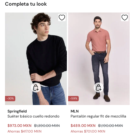
Completa tu look
$ 55
Otros estados de la República Mexicana: 2-5 días
No lavar en seco
Gratis
Entrega en punto Estafeta
Gratis en pedidos superiores a $699
*Días laborables (L-V).
Gastos a cargo del cliente
Envío a almacén
-30%
-59%
Springfield
MLN
Suéter básico cuello redondo
Pantalón regular fit de mezclilla
$973.00 MXN
$1,390.00 MXN
$489.00 MXN
$1,190.00 MXN
Ahorras
$417.00 MXN
Ahorras
$701.00 MXN