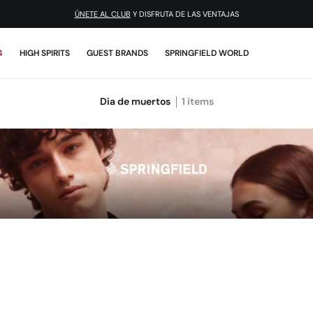
ÚNETE AL CLUB
Y DISFRUTA DE LAS VENTAJAS
4
HIGH SPIRITS
GUEST BRANDS
SPRINGFIELD WORLD
Dia de muertos
1
items