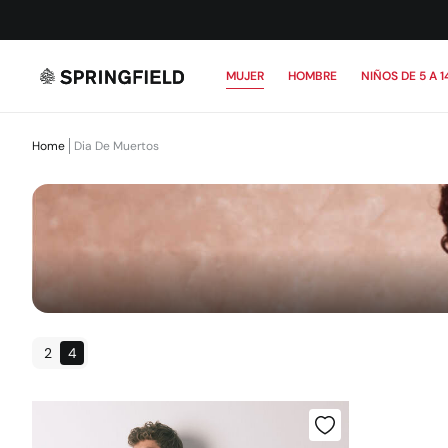
MUJER
HOMBRE
NIÑOS DE 5 A 1
Home
Dia De Muertos
2
4