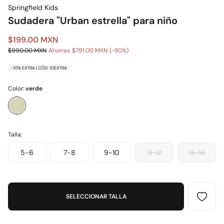
Springfield Kids
Sudadera "Urban estrella" para niño
$199.00 MXN
$990.00 MXN
Ahorras
$791.00 MXN
80
-10% EXTRA | CÓD: 10EXTRA
Color:
verde
Talla:
5-6
7-8
9-10
11-12
13-14
SELECCIONAR TALLA