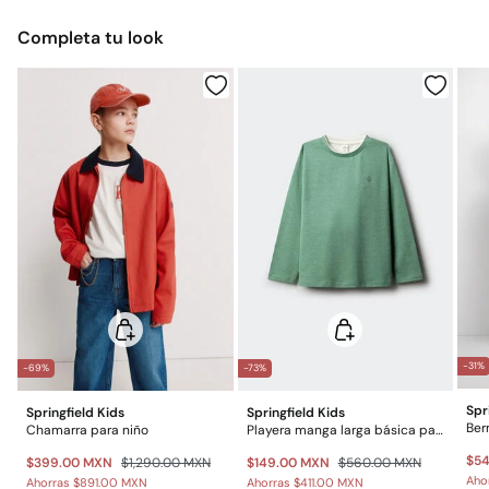
Gratis
Devolución en tienda física
Gratis en pedidos superiores a $699
Planchado medio
Completa tu look
$ 55
Otros estados de la República Mexicana: 2-5 días
No lavar en seco
Gratis
Entrega en punto Estafeta
Gratis en pedidos superiores a $699
*Días laborables (L-V).
Gastos a cargo del cliente
Envío a almacén
-31%
-69%
-73%
Spr
Springfield Kids
Springfield Kids
Ber
Chamarra para niño
Playera manga larga básica para niño
$5
$399.00 MXN
$1,290.00 MXN
$149.00 MXN
$560.00 MXN
Aho
Ahorras
$891.00 MXN
Ahorras
$411.00 MXN