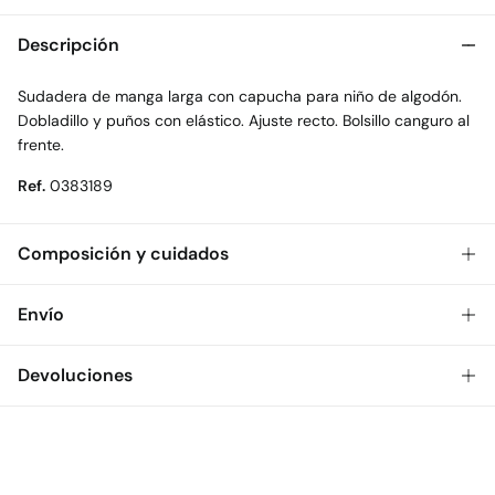
Descripción
Sudadera de manga larga con capucha para niño de algodón.
Dobladillo y puños con elástico. Ajuste recto. Bolsillo canguro al
frente.
Ref.
0383189
Composición y cuidados
Composición
Envío
100%
algodón
Gratis
Envío a tienda: 2-5 días.
Devoluciones
Cuidados
* Toda la República Mexicana.
Temperatura máxima de lavado 30C. Centrifugado corto
Dispones de
30 días
para realizar tu devolución a través de
Estándar
cualquiera de los siguientes métodos:
Secado delicado en secadora
$ 55
CDMX y Área Metropolitana: 1-2 días.