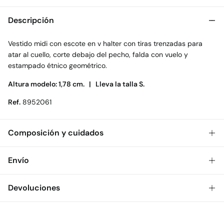
Descripción
Vestido midi con escote en v halter con tiras trenzadas para
atar al cuello, corte debajo del pecho, falda con vuelo y
estampado étnico geométrico.
Altura modelo: 1,78 cm. |
Lleva la talla S.
Ref.
8952061
Composición y cuidados
Composición
Envío
100%
poliéster
Gratis
Envío a tienda: 2-5 días.
Devoluciones
Cuidados
* Toda la República Mexicana.
Temperatura máxima de lavado 30C. Centrifugado corto
Dispones de
30 días
para realizar tu devolución a través de
Estándar
cualquiera de los siguientes métodos: