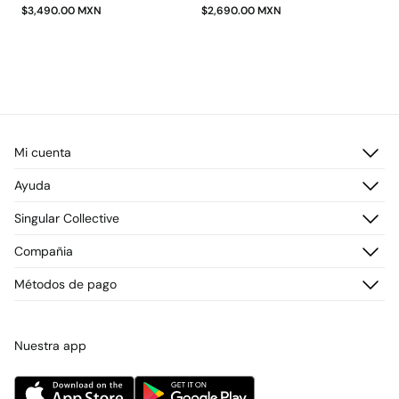
$3,490.00 MXN
$2,690.00 MXN
Mi cuenta
Iniciar sesión
Ayuda
Registrarme
Atención al cliente
Singular Collective
Direcciones de envío
Preguntas frecuentes
Historial de pedidos
Descúbrelo
Compañia
Envío
¡Únete!
Cambios, devoluciones y desistimiento
¿Quiénes somos?
Métodos de pago
Promociones vigentes
Prensa
Tarjeta regalo online
Trabaja con nosotros
Concursos y sorteos
Tiendas
Nuestra app