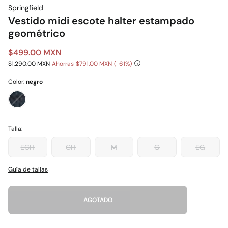
Springfield
Vestido midi escote halter estampado
geométrico
$499.00 MXN
$1,290.00 MXN
Ahorras
$791.00 MXN
61
Color:
negro
Talla:
ECH
CH
M
G
EG
Guía de tallas
AGOTADO